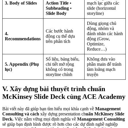
3. Body of Slides
Action Title
•
mạch lạc giữa các
Subheading
•
slide (horizontal
Slide Body
storyline)
Dùng giọng chủ
động, nhóm và
Các bước hành
4.
đánh nhãn các hành
động cụ thể dựa
Recommendations
động (Grow,
trên phân tích
Optimize,
Reduce…)
Số liệu, bảng biểu,
Không đưa vào
5. Appendix (Phụ
chi tiết mở rộng
phần main để tránh
lục)
không có trong
làm loãng mạch
storyline chính
truyện
V. Xây dựng bài thuyết trình chuẩn
McKinsey Slide Deck cùng ACE Academy
Bài viết này đã giúp bạn tìm hiểu mọi khía cạnh về
Management
Consulting và cách
xây dựng presentation ch
uẩn McKinsey Slide
Deck.
Việc nắm vững mọi định nghĩa về
Management Consulting
sẽ giúp bạn định hình được rõ hơn cho các dự đình nghề nghiệp