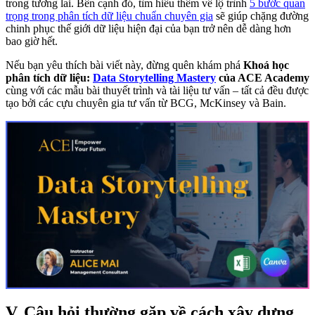
trong tương lai. Bên cạnh đó, tìm hiểu thêm về lộ trình
5 bước quan
trọng trong phân tích dữ liệu chuẩn chuyên gia
sẽ giúp chặng đường
chinh phục thế giới dữ liệu hiện đại của bạn trở nên dễ dàng hơn
bao giờ hết.
Nếu bạn yêu thích bài viết này, đừng quên khám phá
Khoá học
phân tích dữ liệu:
Data Storytelling Mastery
của ACE Academy
cùng với các mẫu bài thuyết trình và tài liệu tư vấn – tất cả đều được
tạo bởi các cựu chuyên gia tư vấn từ BCG, McKinsey và Bain.
V. Câu hỏi thường gặp về cách xây dựng