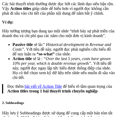
Các bài thuyết trình thường được đọc bởi các lãnh đạo siêu bận rộn.
Vậy
Action titles
giúp slide dễ hiểu hơn vì người đọc không cần
phải đi sâu vào chi tiết của phần nội dung để nắm bắt ý chính.
Ví dụ:
Hãy tưởng tượng bạn đang tạo một slide “trình bày sự phát triển của
doanh thu và chi phí qua các năm cho một đơn vị kinh doanh”.
Passive title
sẽ là
:
” Historical development in Revenue and
Costs”
. Với tiêu đề này, người đọc phải nghiên cứu biểu đồ
để suy luận ra
“so-what”
của slide.
Action title
sẽ là :
“Over the last 5 years, costs have grown
10% per year, which is double revenue growth”
. Với tiêu đề
này, người đọc ngay lập tức hiểu được thông điệp của slide.
Họ có thể chọn xem kỹ dữ liệu trên slide nếu muốn đi sâu vào
chi tiết.
Đọc thêm
bài viết về Action Title
để hiểu rõ tầm quan trọng của
Action titles trong 1 bài thuyết trình chuyên nghiệp
2. Subheadings
Hãy lưu ý Subheadings được sử dụng để cung cấp một bản tóm tắt