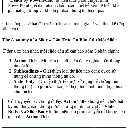
“Death-by-PowerPoint”
là hiện tượng bài thuyết trình
PowerPoint quá dài, nhàm chán hoặc thiết kế kém. Khiến khán
giả mất tập trung và khó tiếp nhận thông tin hiệu quả.
Giờ chúng ta sẽ bắt đầu với cách các chuyên gia tư vấn thiết kế từng
slide cụ thể.
The Anatomy of a Slide – Cấu Trúc Cơ Bản Của Một Slide
Ở dạng cơ bản nhất, mỗi slide đều sẽ cần bao gồm 3 phần chính:
Action Title –
Một câu tiêu đề diễn đạt ý nghĩa hoặc thông
tin cốt lõi.
Subheadings –
Giải thích loại dữ liệu nào đang được sử
dụng để chứng minh thông tin đó.
Slide Body –
Dữ liệu thực tế được sử dụng để chứng minh
thông tin (bao gồm văn bản, số liệu, hình ảnh minh họa, hoặc
chú thích).
Có 1 nguyên tắc chung ở đây:
Action Title
không nên chứa bất
kỳ nội dung nào không được chứng minh trong phần
Slide
Body
. Và
Slide Body
không nên bao gồm các yếu tố không liên
quan đến
Action Title
.