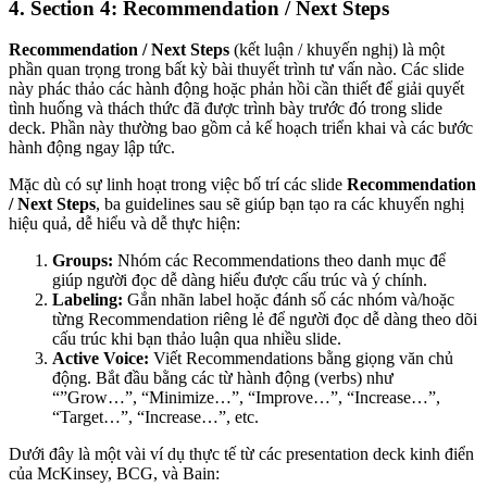
4. Section 4: Recommendation / Next Steps
Recommendation / Next Steps
(kết luận / khuyến nghị) là một
phần quan trọng trong bất kỳ bài thuyết trình tư vấn nào. Các slide
này phác thảo các hành động hoặc phản hồi cần thiết để giải quyết
tình huống và thách thức đã được trình bày trước đó trong slide
deck. Phần này thường bao gồm cả kế hoạch triển khai và các bước
hành động ngay lập tức.
Mặc dù có sự linh hoạt trong việc bố trí các slide
Recommendation
/ Next Steps
, ba guidelines sau sẽ giúp bạn tạo ra các khuyến nghị
hiệu quả, dễ hiểu và dễ thực hiện:
Groups:
Nhóm các Recommendations theo danh mục để
giúp người đọc dễ dàng hiểu được cấu trúc và ý chính.
Labeling:
Gắn nhãn label hoặc đánh số các nhóm và/hoặc
từng Recommendation riêng lẻ để người đọc dễ dàng theo dõi
cấu trúc khi bạn thảo luận qua nhiều slide.
Active Voice:
Viết Recommendations bằng giọng văn chủ
động. Bắt đầu bằng các từ hành động (verbs) như
“”Grow…”, “Minimize…”, “Improve…”, “Increase…”,
“Target…”, “Increase…”, etc.
Dưới đây là một vài ví dụ thực tế từ các presentation deck kinh điển
của McKinsey, BCG, và Bain: