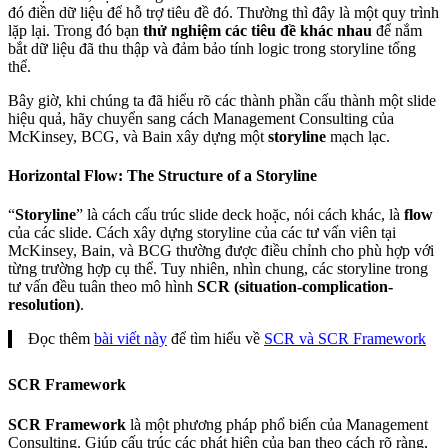
đó điền dữ liệu để hỗ trợ tiêu đề đó. Thường thì đây là một quy trình
lặp lại. Trong đó bạn
thử nghiệm các tiêu đề khác nhau
để nắm
bắt dữ liệu đã thu thập và đảm bảo tính logic trong storyline tổng
thể.
Bây giờ, khi chúng ta đã hiểu rõ các thành phần cấu thành một slide
hiệu quả, hãy chuyển sang cách Management Consulting của
McKinsey, BCG, và Bain xây dựng một
storyline
mạch lạc.
Horizontal Flow: The Structure of a Storyline
“
Storyline
” là cách cấu trúc slide deck hoặc, nói cách khác, là
flow
của các slide. Cách xây dựng storyline của các tư vấn viên tại
McKinsey, Bain, và BCG thường được điều chỉnh cho phù hợp với
từng trường hợp cụ thể. Tuy nhiên, nhìn chung, các storyline trong
tư vấn đều tuân theo mô hình
SCR (situation-complication-
resolution)
.
Đọc thêm
bài viết này
để tìm hiểu về
SCR và SCR Framework
SCR Framework
SCR Framework
là một phương pháp phổ biến của Management
Consulting. Giúp cấu trúc các phát hiện của bạn theo cách rõ ràng,