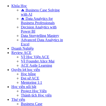
Khóa Học
🔥 Business Case Solving
with AI
🔥 Data Analytics for
Business Professionals
Decision Analytics with
Power BI
Data Storytelling Mastery
Advanced Data Analytics in
Excel
Doanh Nghiệp
Review ACE
Về Học Viện ACE
Về Founder Alice Mai
ACE Agile Learning
Quyền lợi học viên
Học bổng
Đại sứ ACE
Mentoring 1:1
Học viên nổi bật
Project Học Viên
Thành tích Học viên
Thư viện
Business Case