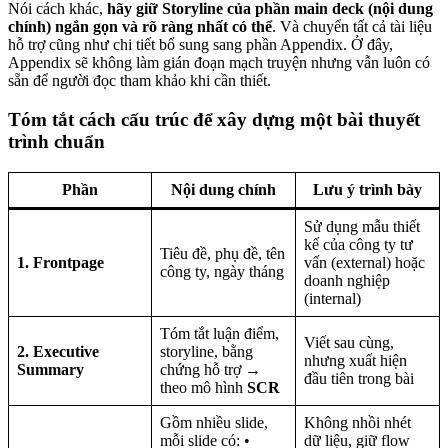
Nói cách khác,
hãy giữ Storyline của phần main deck (nội dung
chính) ngắn gọn và rõ ràng nhất có thể
. Và chuyển tất cả tài liệu
hỗ trợ cũng như chi tiết bổ sung sang phần Appendix. Ở đây,
Appendix sẽ không làm gián đoạn mạch truyện nhưng vẫn luôn có
sẵn để người đọc tham khảo khi cần thiết.
Tóm tắt cách cấu trúc để xây dựng một bài thuyết
trình chuẩn
Phần
Nội dung chính
Lưu ý trình bày
Sử dụng mẫu thiết
kế của công ty tư
Tiêu đề, phụ đề, tên
1. Frontpage
vấn (external) hoặc
công ty, ngày tháng
doanh nghiệp
(internal)
Tóm tắt luận điểm,
Viết sau cùng,
2. Executive
storyline, bằng
nhưng xuất hiện
Summary
chứng hỗ trợ →
đầu tiên trong bài
theo mô hình
SCR
Gồm nhiều slide,
Không nhồi nhét
mỗi slide có: •
dữ liệu, giữ flow