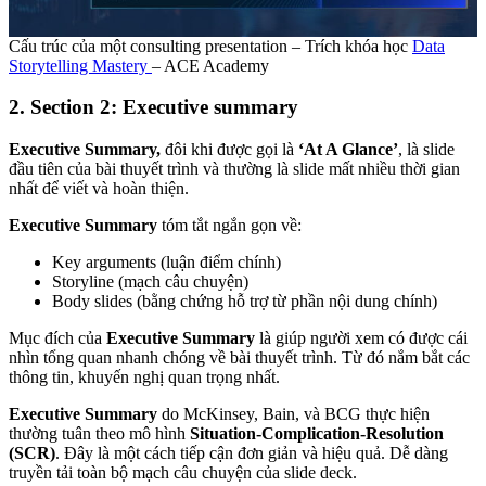
Cấu trúc của một consulting presentation – Trích khóa học
Data
Storytelling Mastery
– ACE Academy
2. Section 2: Executive summary
Executive Summary,
đôi khi được gọi là
‘At A Glance’
, là slide
đầu tiên của bài thuyết trình và thường là slide mất nhiều thời gian
nhất để viết và hoàn thiện.
Executive Summary
tóm tắt ngắn gọn về:
Key arguments (luận điểm chính)
Storyline (mạch câu chuyện)
Body slides (bằng chứng hỗ trợ từ phần nội dung chính)
Mục đích của
Executive Summary
là giúp người xem có được cái
nhìn tổng quan nhanh chóng về bài thuyết trình. Từ đó nắm bắt các
thông tin, khuyến nghị quan trọng nhất.
Executive Summary
do McKinsey, Bain, và BCG thực hiện
thường tuân theo mô hình
Situation-Complication-Resolution
(SCR)
. Đây là một cách tiếp cận đơn giản và hiệu quả. Dễ dàng
truyền tải toàn bộ mạch câu chuyện của slide deck.