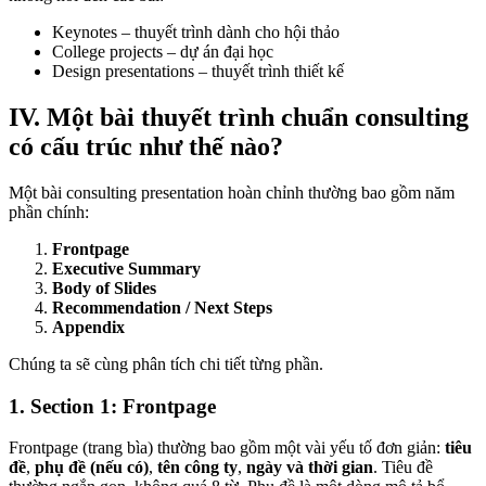
Keynotes – thuyết trình dành cho hội thảo
College projects – dự án đại học
Design presentations – thuyết trình thiết kế
IV. Một bài thuyết trình chuẩn consulting
có cấu trúc như thế nào?
Một bài consulting presentation hoàn chỉnh thường bao gồm năm
phần chính:
Frontpage
Executive Summary
Body of Slides
Recommendation / Next Steps
Appendix
Chúng ta sẽ cùng phân tích chi tiết từng phần.
1. Section 1: Frontpage
Frontpage (trang bìa) thường bao gồm một vài yếu tố đơn giản:
tiêu
đề
,
phụ đề (nếu có)
,
tên công ty
,
ngày và thời gian
. Tiêu đề