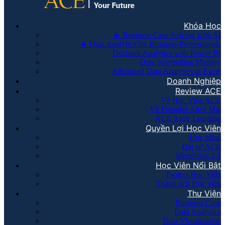
Khóa Học
🔥 Business Case Solving with AI
🔥 Data Analytics for Business Professionals
Decision Analytics with Power BI
Data Storytelling Mastery
Advanced Data Analytics in Excel
Doanh Nghiệp
Review ACE
Về Học Viện ACE
Về Founder Alice Mai
ACE Agile Learning
Quyền Lợi Học Viên
Học bổng
Đại sứ ACE
Mentoring 1:1
Học Viên Nổi Bật
Project Học Viên
Thành tích Học viên
Thư Viện
Business Case
Data Analytics
Data Visualization