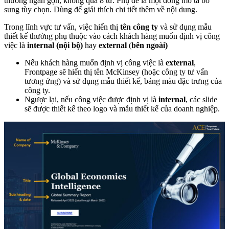
thường ngắn gọn, không quá 8 từ. Phụ đề là một dòng mô tả bổ
sung tùy chọn. Dùng để giải thích chi tiết thêm về nội dung.
Trong lĩnh vực tư vấn, việc hiển thị
tên công ty
và sử dụng mẫu
thiết kế thường phụ thuộc vào cách khách hàng muốn định vị công
việc là
internal (nội bộ)
hay
external
(
bên ngoài)
Nếu khách hàng muốn định vị công việc là
external
,
Frontpage sẽ hiển thị tên McKinsey (hoặc công ty tư vấn
tương ứng) và sử dụng mẫu thiết kế, bảng màu đặc trưng của
công ty.
Ngược lại, nếu công việc được định vị là
internal
, các slide
sẽ được thiết kế theo logo và mẫu thiết kế của doanh nghiệp.