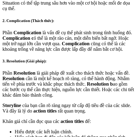
Situation có thể tập trung sâu hơn vào một cơ hội hoặc mối đe dọa
cụ thể.
2. Complication (Thách thức):
Phần
Complication
là vấn đề cụ thể phát sinh trong tình huống đó.
Complication c
ó thể là một rào cản, một diễn biến bất ngờ. Hoặc
một trở ngại lớn cần vượt qua.
Complication
cũng có thể là các
khoảng trống về năng lực cần được lấp đầy để nắm bắt cơ hội.
3. Resolution (Giải pháp):
Phần
Resolution
là giải pháp đề xuất cho thách thức hoặc vấn đề.
Resolution
cần là một kế hoạch rõ ràng, có thể hành động. Nhằm
tiến về phía trước và khắc phục thách thức.
Resolution b
ao gồm
các bước cụ thể cần thực hiện, nguồn lực cần thiết. Hoặc các chi tiết
khác đảm bảo thành công.
Storyline
của bạn cần rõ ràng ngay từ cấp độ tiêu đề của các slide.
Và đây là lý do
action titles
rất quan trọng.
Khán giả chỉ cần đọc qua các
action titles
để:
Hiểu được các kết luận chính.