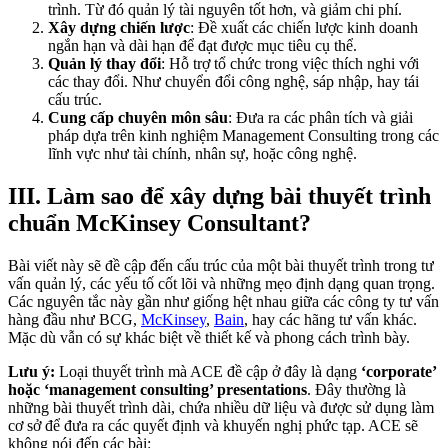
trình. Từ đó quản lý tài nguyên tốt hơn, và giảm chi phí.
Xây dựng chiến lược
: Đề xuất các chiến lược kinh doanh
ngắn hạn và dài hạn để đạt được mục tiêu cụ thể.
Quản lý thay đổi
: Hỗ trợ tổ chức trong việc thích nghi với
các thay đổi. Như chuyển đổi công nghệ, sáp nhập, hay tái
cấu trúc.
Cung cấp chuyên môn sâu
: Đưa ra các phân tích và giải
pháp dựa trên kinh nghiệm Management Consulting trong các
lĩnh vực như tài chính, nhân sự, hoặc công nghệ.
III. Làm sao để xây dựng bài thuyết trình
chuẩn McKinsey Consultant?
Bài viết này sẽ đề cập đến cấu trúc của một bài thuyết trình trong tư
vấn quản lý, các yếu tố cốt lõi và những mẹo định dạng quan trọng.
Các nguyên tắc này gần như giống hệt nhau giữa các công ty tư vấn
hàng đầu như BCG,
McKinsey
,
Bain
, hay các hãng tư vấn khác.
Mặc dù vẫn có sự khác biệt về thiết kế và phong cách trình bày.
Lưu ý:
Loại thuyết trình mà ACE đề cập ở đây là dạng
‘corporate’
hoặc ‘management consulting’ presentations
. Đây thường là
những bài thuyết trình dài, chứa nhiều dữ liệu và được sử dụng làm
cơ sở để đưa ra các quyết định và khuyến nghị phức tạp. ACE sẽ
không nói đến các bài: