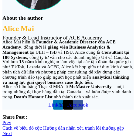
About the author
Alice Mai
Founder & Lead Instructor of ACE Academy
Alice Mai hiện là
Founder & Academic Director của ACE
Academy
, đồng thời là
giảng viên Business Analytics &
Management
tại UEH – ISB và HSU. Alice cũng là
Consultant tại
180 Systems
, công ty tư vấn cho các doanh nghiệp US và Canada.
Với hơn
15 năm
kinh nghiệm làm việc tại các tập đoàn đa quốc gia
như TikTok, Lazada và ACFC, Alice kết hợp giữa tư duy kinh doanh,
phân tích dữ liệu và phương pháp consulting để xây dựng các
chương trình đào tạo giúp người học phát triển
analytical thinking
và năng lực giải quyết business case thực tiễn.
Alice sở hữu bằng Thạc sĩ MBA từ
McMaster University
– một
trong những đại học hàng đầu tại Canada – và luôn được vinh danh
trong
Dean’s Honour List
nhờ thành tích xuất sắc.
Linkedin
Threads
Facebook
Share Post :
Post
Prev
Cách vẽ biểu đồ cột: Hướng dẫn nhận xét, tránh lỗi thường gặp
navigation
Next