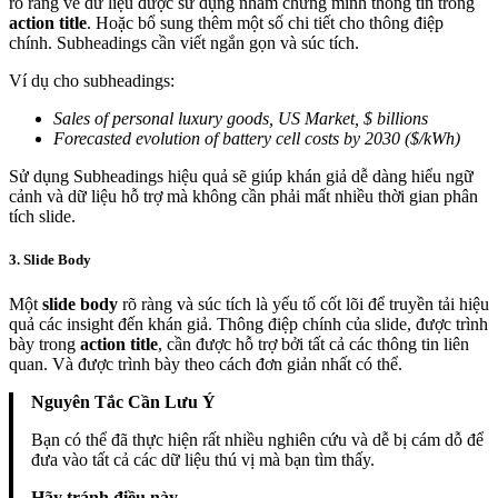
rõ ràng về dữ liệu được sử dụng nhằm chứng minh thông tin trong
action title
. Hoặc bổ sung thêm một số chi tiết cho thông điệp
chính. Subheadings cần viết ngắn gọn và súc tích.
Ví dụ cho subheadings:
Sales of personal luxury goods, US Market, $ billions
Forecasted evolution of battery cell costs by 2030 ($/kWh)
Sử dụng Subheadings hiệu quả sẽ giúp khán giả dễ dàng hiểu ngữ
cảnh và dữ liệu hỗ trợ mà không cần phải mất nhiều thời gian phân
tích slide.
3. Slide Body
Một
slide body
rõ ràng và súc tích là yếu tố cốt lõi để truyền tải hiệu
quả các insight đến khán giả. Thông điệp chính của slide, được trình
bày trong
action title
, cần được hỗ trợ bởi tất cả các thông tin liên
quan. Và được trình bày theo cách đơn giản nhất có thể.
Nguyên Tắc Cần Lưu Ý
Bạn có thể đã thực hiện rất nhiều nghiên cứu và dễ bị cám dỗ để
đưa vào tất cả các dữ liệu thú vị mà bạn tìm thấy.
Hãy tránh điều này.