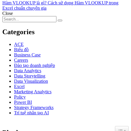
Hàm VLOOKUP là gì? Cách sử dụng Hàm VLOOKUP trong
Excel chuẩn chuyên gia
Close
Categories
ACE
Biểu đồ
Business Case
Careers
Đào tạo doanh nghiệp
Data Analytics
Data Storytelling
Data Visualization
Excel
Marketing Analytics
Policy
Power BI
Strategy Frameworks
Trí tuệ nhân tạo AI
Toggle