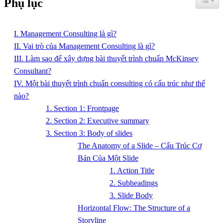
Phụ lục
I. Management Consulting là gì?
II. Vai trò của Management Consulting là gì?
III. Làm sao để xây dựng bài thuyết trình chuẩn McKinsey
Consultant?
IV. Một bài thuyết trình chuẩn consulting có cấu trúc như thế
nào?
1. Section 1: Frontpage
2. Section 2: Executive summary
3. Section 3: Body of slides
The Anatomy of a Slide – Cấu Trúc Cơ
Bản Của Một Slide
1. Action Title
2. Subheadings
3. Slide Body
Horizontal Flow: The Structure of a
Storyline