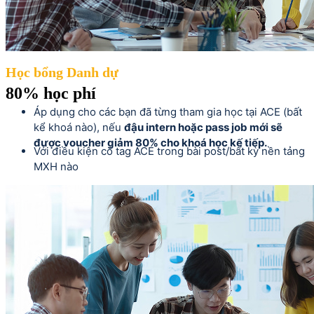
Học bổng Danh dự
80% học phí
Áp dụng cho các bạn đã từng tham gia học tại ACE (bất
kể khoá nào), nếu
đậu intern hoặc pass job mới sẽ
được voucher giảm 80% cho khoá học kế tiếp.
Với điều kiện có tag ACE trong bài post/bất kỳ nền tảng
MXH nào