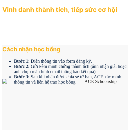
Vinh danh thành tích, tiếp sức cơ hội
Được giới thiệu trên chuyên mục ACE Faces trên các nền
tảng Digital.
Trở thành ACE Ambassador – tham gia chia sẻ trong
workshop/webinar.
Kết nối với mạng lưới ACE Alumni để mở rộng cơ hội
nghề nghiệp.
Cách nhận học bổng
Bước 1:
Điền thông tin vào form đăng ký.
Bước 2:
Gửi kèm minh chứng thành tích (ảnh nhận giải hoặc
ảnh chụp màn hình email thông báo kết quả).
Bước 3:
Sau khi nhận được chia sẻ từ bạn, ACE xác minh
thông tin và liên hệ trao học bổng.