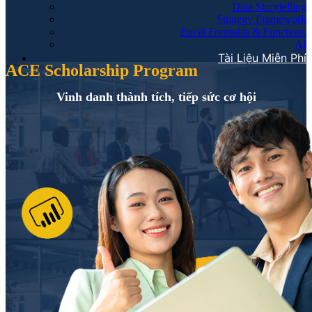
Data Storytelling
Strategy Framework
Excel Formulas & Functions
AI
Tài Liệu Miễn Phí
ACE Scholarship Program
Vinh danh thành tích, tiếp sức cơ hội