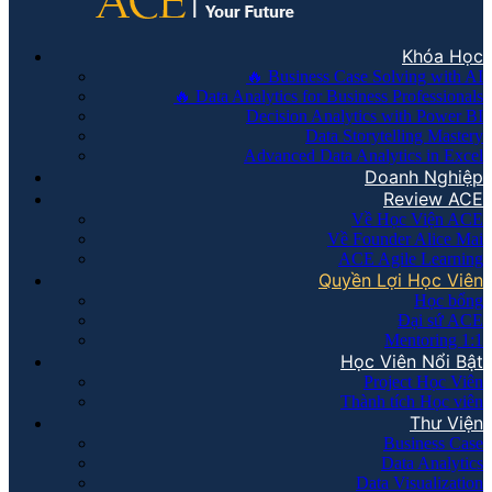
Khóa Học
🔥 Business Case Solving with AI
🔥 Data Analytics for Business Professionals
Decision Analytics with Power BI
Data Storytelling Mastery
Advanced Data Analytics in Excel
Doanh Nghiệp
Review ACE
Về Học Viện ACE
Về Founder Alice Mai
ACE Agile Learning
Quyền Lợi Học Viên
Học bổng
Đại sứ ACE
Mentoring 1:1
Học Viên Nổi Bật
Project Học Viên
Thành tích Học viên
Thư Viện
Business Case
Data Analytics
Data Visualization