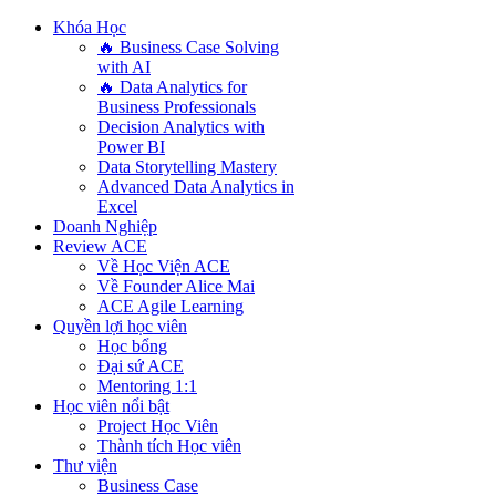
Khóa Học
🔥 Business Case Solving
with AI
🔥 Data Analytics for
Business Professionals
Decision Analytics with
Power BI
Data Storytelling Mastery
Advanced Data Analytics in
Excel
Doanh Nghiệp
Review ACE
Về Học Viện ACE
Về Founder Alice Mai
ACE Agile Learning
Quyền lợi học viên
Học bổng
Đại sứ ACE
Mentoring 1:1
Học viên nổi bật
Project Học Viên
Thành tích Học viên
Thư viện
Business Case