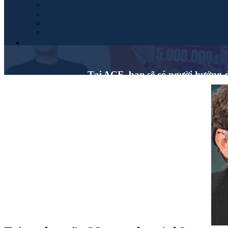
Tại ACE, bạn sẽ có người hướng dẫ