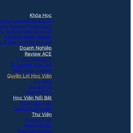
Khóa Học
iness Case Solving with AI
s for Business Professionals
on Analytics with Power BI
Data Storytelling Mastery
ed Data Analytics in Excel
Doanh Nghiệp
Review ACE
Về Học Viện ACE
Về Founder Alice Mai
ACE Agile Learning
Quyền Lợi Học Viên
Học bổng
Đại sứ ACE
Mentoring 1:1
Học Viên Nổi Bật
Project Học Viên
Thành tích Học viên
Thư Viện
Business Case
Data Analytics
Data Visualization