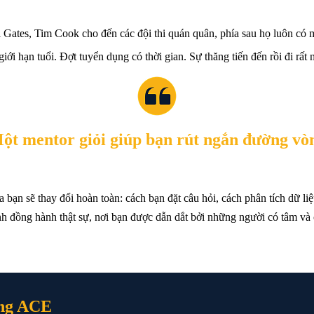
 Gates, Tim Cook cho đến các đội thi quán quân, phía sau họ luôn có 
iới hạn tuổi. Đợt tuyển dụng có thời gian. Sự thăng tiến đến rồi đi rất 
ột mentor giỏi giúp bạn rút ngắn đường vò
hướng dẫn cách xử lý sắc bén, và mở ra những lựa ch
 bạn sẽ thay đổi hoàn toàn: cách bạn đặt câu hỏi, cách phân tích dữ l
h đồng hành thật sự, nơi bạn được dẫn dắt bởi những người có tâm và
ùng ACE