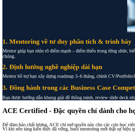
1. Mentoring về tư duy phân tích & trình bày
Mentor giúp bạn nhìn rõ điểm mạnh – điểm thiếu trong từng slide, biể
chóng.
2. Định hướng nghề nghiệp dài hạn
Mentor hỗ trợ bạn xây dựng roadmap 3–6 tháng, chỉnh CV/Portfolio/L
3. Đồng hành trong các Business Case Competi
Bạn được hướng dẫn khung giải đề thông minh, review slide deck nhiề
ACE Certified - Đặc quyền chỉ dành cho 
Để đảm bảo chất lượng, ACE chỉ mở quyền này cho các cựu học viê
Vì khi nền tảng kiến thức đã vững, buổi mentoring mới thật sự hiệu q