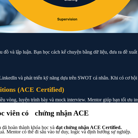
u đồ và lập luận. Bạn học cách kể chuyện bằng dữ liệu, đưa ra đề xuất 
inkedIn và phát triển kỹ năng dựa trên SWOT cá nhân. Khi có cơ hội 
tions (ACE Certified)
u vòng, luyện trình bày và mock interview. Mentor giúp bạn tối ưu ins
học viên có chứng nhận ACE
n đã hoàn thành khóa học và
đạt chứng nhận ACE Certified.
uả. Mentor có thể đi sâu vào tư duy, logic và định hướng sự nghiệp.