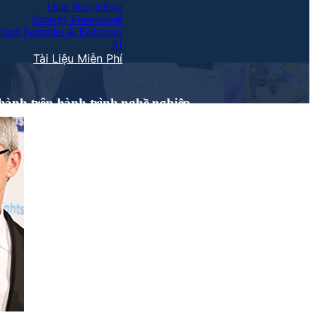
Data Storytelling
Strategy Framework
Excel Formulas & Functions
AI
Tài Liệu Miễn Phí
 hành trên hành trình nghề nghiệp.