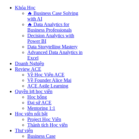
Khóa Học
🔥 Business Case Solving
with AI
🔥 Data Analytics for
Business Professionals
Decision Analytics with
Power BI
Data Storytelling Mastery
Advanced Data Analytics in
Excel
Doanh Nghiệp
Review ACE
Về Học Viện ACE
Về Founder Alice Mai
ACE Agile Learning
Quyền lợi học viên
Học bổng
Đại sứ ACE
Mentoring 1:1
Học viên nổi bật
Project Học Viên
Thành tích Học viên
Thư viện
Business Case