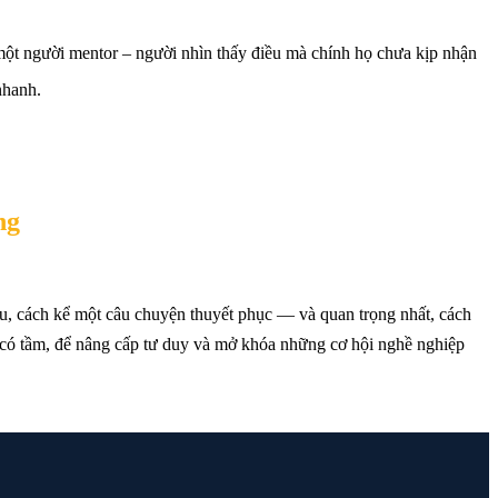
một người mentor – người nhìn thấy điều mà chính họ chưa kịp nhận
nhanh.
ng
ọn bạn có thể đã bỏ lỡ.
iệu, cách kể một câu chuyện thuyết phục — và quan trọng nhất, cách
 có tầm, để nâng cấp tư duy và mở khóa những cơ hội nghề nghiệp