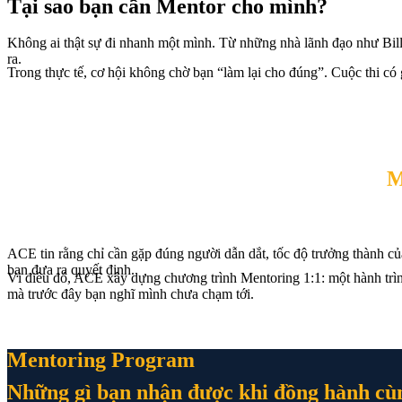
Tại sao bạn cần Mentor cho mình?
Không ai thật sự đi nhanh một mình. Từ những nhà lãnh đạo như Bill
ra.
Trong thực tế, cơ hội không chờ bạn “làm lại cho đúng”. Cuộc thi có g
M
Chỉ ra gốc rễ vấn đề, 
ACE tin rằng chỉ cần gặp đúng người dẫn dắt, tốc độ trưởng thành của
bạn đưa ra quyết định.
Vì điều đó, ACE xây dựng chương trình Mentoring 1:1: một hành trìn
mà trước đây bạn nghĩ mình chưa chạm tới.
Mentoring Program
Những gì bạn nhận được khi đồng hành c