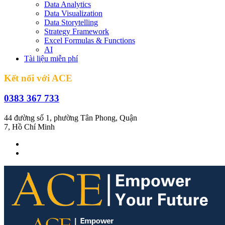
Data Analytics
Data Visualization
Data Storytelling
Strategy Framework
Excel Formulas & Functions
AI
Tài liệu miễn phí
Kết nối với ACE
0383 367 733
44 đường số 1, phường Tân Phong, Quận
7, Hồ Chí Minh