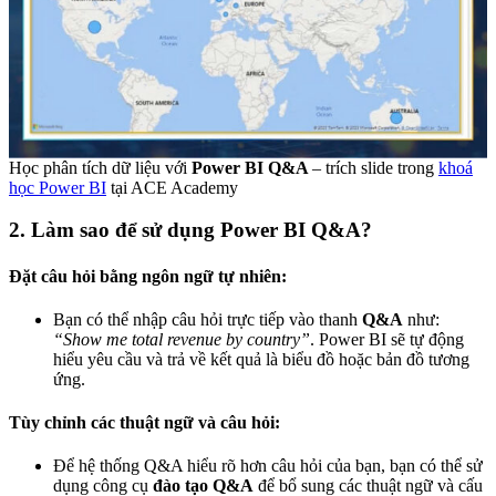
Học phân tích dữ liệu với
Power BI Q&A
– trích slide trong
khoá
học Power BI
tại ACE Academy
2. Làm sao để sử dụng Power BI Q&A?
Đặt câu hỏi bằng ngôn ngữ tự nhiên:
Bạn có thể nhập câu hỏi trực tiếp vào thanh
Q&A
như:
“Show me total revenue by country”
. Power BI sẽ tự động
hiểu yêu cầu và trả về kết quả là biểu đồ hoặc bản đồ tương
ứng.
Tùy chỉnh các thuật ngữ và câu hỏi:
Để hệ thống Q&A hiểu rõ hơn câu hỏi của bạn, bạn có thể sử
dụng công cụ
đào tạo Q&A
để bổ sung các thuật ngữ và cấu