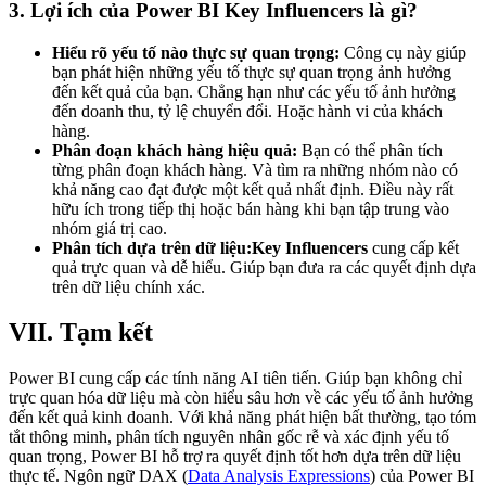
3. Lợi ích của Power BI Key Influencers là gì?
Hiểu rõ yếu tố nào thực sự quan trọng:
Công cụ này giúp
bạn phát hiện những yếu tố thực sự quan trọng ảnh hưởng
đến kết quả của bạn. Chẳng hạn như các yếu tố ảnh hưởng
đến doanh thu, tỷ lệ chuyển đổi. Hoặc hành vi của khách
hàng.
Phân đoạn khách hàng hiệu quả:
Bạn có thể phân tích
từng phân đoạn khách hàng. Và tìm ra những nhóm nào có
khả năng cao đạt được một kết quả nhất định. Điều này rất
hữu ích trong tiếp thị hoặc bán hàng khi bạn tập trung vào
nhóm giá trị cao.
Phân tích dựa trên dữ liệu:Key Influencers
cung cấp kết
quả trực quan và dễ hiểu. Giúp bạn đưa ra các quyết định dựa
trên dữ liệu chính xác.
VII. Tạm kết
Power BI cung cấp các tính năng AI tiên tiến. Giúp bạn không chỉ
trực quan hóa dữ liệu mà còn hiểu sâu hơn về các yếu tố ảnh hưởng
đến kết quả kinh doanh. Với khả năng phát hiện bất thường, tạo tóm
tắt thông minh, phân tích nguyên nhân gốc rễ và xác định yếu tố
quan trọng, Power BI hỗ trợ ra quyết định tốt hơn dựa trên dữ liệu
thực tế. Ngôn ngữ DAX (
Data Analysis Expressions
) của Power BI