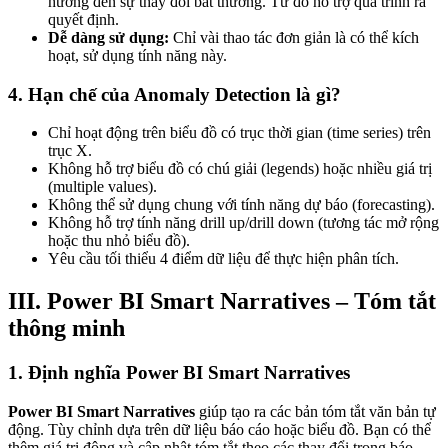
hưởng đến sự thay đổi bất thường. Từ đó hỗ trợ quá trình ra
quyết định.
Dễ dàng sử dụng:
Chỉ vài thao tác đơn giản là có thể kích
hoạt, sử dụng tính năng này.
4. Hạn chế của Anomaly Detection là gì?
Chỉ hoạt động trên biểu đồ có trục thời gian (time series) trên
trục X.
Không hỗ trợ biểu đồ có chú giải (legends) hoặc nhiều giá trị
(multiple values).
Không thể sử dụng chung với tính năng dự báo (forecasting).
Không hỗ trợ tính năng drill up/drill down (tương tác mở rộng
hoặc thu nhỏ biểu đồ).
Yêu cầu tối thiểu 4 điểm dữ liệu để thực hiện phân tích.
III. Power BI Smart Narratives – Tóm tắt
thông minh
1. Định nghĩa Power BI Smart Narratives
Power BI Smart Narratives
giúp tạo ra các bản tóm tắt văn bản tự
động. Tùy chỉnh dựa trên dữ liệu báo cáo hoặc biểu đồ. Bạn có thể
thêm giá trị động và cập nhật tóm tắt theo các thay đổi trong báo