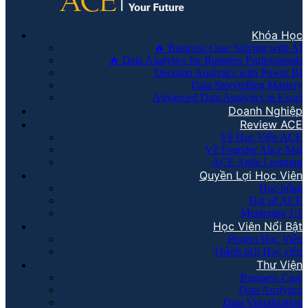
Khóa Học
🔥 Business Case Solving with AI
🔥 Data Analytics for Business Professionals
Decision Analytics with Power BI
Data Storytelling Mastery
Advanced Data Analytics in Excel
Doanh Nghiệp
Review ACE
Về Học Viện ACE
Về Founder Alice Mai
ACE Agile Learning
Quyền Lợi Học Viên
Học bổng
Đại sứ ACE
Mentoring 1:1
Học Viên Nổi Bật
Project Học Viên
Thành tích Học viên
Thư Viện
Business Case
Data Analytics
Data Visualization