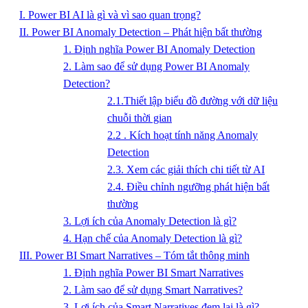
I. Power BI AI là gì và vì sao quan trọng?
II. Power BI Anomaly Detection – Phát hiện bất thường
1. Định nghĩa Power BI Anomaly Detection
2. Làm sao để sử dụng Power BI Anomaly
Detection?
2.1.Thiết lập biểu đồ đường với dữ liệu
chuỗi thời gian
2.2 . Kích hoạt tính năng Anomaly
Detection
2.3. Xem các giải thích chi tiết từ AI
2.4. Điều chỉnh ngưỡng phát hiện bất
thường
3. Lợi ích của Anomaly Detection là gì?
4. Hạn chế của Anomaly Detection là gì?
III. Power BI Smart Narratives – Tóm tắt thông minh
1. Định nghĩa Power BI Smart Narratives
2. Làm sao để sử dụng Smart Narratives?
3. Lợi ích của Smart Narratives đem lại là gì?