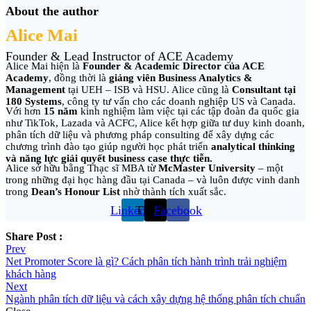
About the author
Alice Mai
Founder & Lead Instructor of ACE Academy
Alice Mai hiện là
Founder & Academic Director của ACE
Academy
, đồng thời là
giảng viên Business Analytics &
Management
tại UEH – ISB và HSU. Alice cũng là
Consultant tại
180 Systems
, công ty tư vấn cho các doanh nghiệp US và Canada.
Với hơn
15 năm
kinh nghiệm làm việc tại các tập đoàn đa quốc gia
như TikTok, Lazada và ACFC, Alice kết hợp giữa tư duy kinh doanh,
phân tích dữ liệu và phương pháp consulting để xây dựng các
chương trình đào tạo giúp người học phát triển
analytical thinking
và năng lực giải quyết business case thực tiễn.
Alice sở hữu bằng Thạc sĩ MBA từ
McMaster University
– một
trong những đại học hàng đầu tại Canada – và luôn được vinh danh
trong
Dean’s Honour List
nhờ thành tích xuất sắc.
Linkedin
Threads
Facebook
Share Post :
Post
Prev
Net Promoter Score là gì? Cách phân tích hành trình trải nghiệm
navigation
khách hàng
Next
Ngành phân tích dữ liệu và cách xây dựng hệ thống phân tích chuẩn