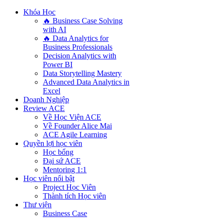
Khóa Học
🔥 Business Case Solving
with AI
🔥 Data Analytics for
Business Professionals
Decision Analytics with
Power BI
Data Storytelling Mastery
Advanced Data Analytics in
Excel
Doanh Nghiệp
Review ACE
Về Học Viện ACE
Về Founder Alice Mai
ACE Agile Learning
Quyền lợi học viên
Học bổng
Đại sứ ACE
Mentoring 1:1
Học viên nổi bật
Project Học Viên
Thành tích Học viên
Thư viện
Business Case