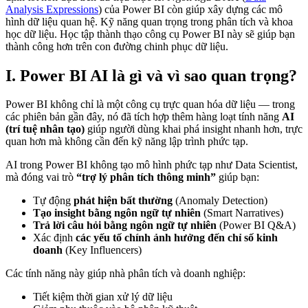
Analysis Expressions
) của Power BI còn giúp xây dựng các mô
hình dữ liệu quan hệ. Kỹ năng quan trọng trong phân tích và khoa
học dữ liệu. Học tập thành thạo công cụ Power BI này sẽ giúp bạn
thành công hơn trên con đường chinh phục dữ liệu.
I. Power BI AI là gì và vì sao quan trọng?
Power BI không chỉ là một công cụ trực quan hóa dữ liệu — trong
các phiên bản gần đây, nó đã tích hợp thêm hàng loạt tính năng
AI
(trí tuệ nhân tạo)
giúp người dùng khai phá insight nhanh hơn, trực
quan hơn mà không cần đến kỹ năng lập trình phức tạp.
AI trong Power BI không tạo mô hình phức tạp như Data Scientist,
mà đóng vai trò
“trợ lý phân tích thông minh”
giúp bạn:
Tự động
phát hiện bất thường
(Anomaly Detection)
Tạo insight bằng ngôn ngữ tự nhiên
(Smart Narratives)
Trả lời câu hỏi bằng ngôn ngữ tự nhiên
(Power BI Q&A)
Xác định
các yếu tố chính ảnh hưởng đến chỉ số kinh
doanh
(Key Influencers)
Các tính năng này giúp nhà phân tích và doanh nghiệp:
Tiết kiệm thời gian xử lý dữ liệu