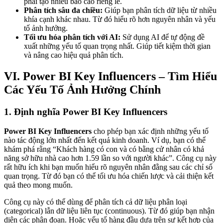
phải tạo nhiều báo cáo riêng lẻ.
Phân tích sâu đa chiều:
Giúp bạn phân tích dữ liệu từ nhiều
khía cạnh khác nhau. Từ đó hiểu rõ hơn nguyên nhân và yếu
tố ảnh hưởng.
Tối ưu hóa phân tích với AI:
Sử dụng AI để tự động đề
xuất những yếu tố quan trọng nhất. Giúp tiết kiệm thời gian
và nâng cao hiệu quả phân tích.
VI. Power BI Key Influencers – Tìm Hiểu
Các Yếu Tố Ảnh Hưởng Chính
1. Định nghĩa Power BI Key Influencers
Power BI Key Influencers
cho phép bạn xác định những yếu tố
nào tác động lớn nhất đến kết quả kinh doanh. Ví dụ, bạn có thể
khám phá rằng “Khách hàng có con và có bằng cử nhân có khả
năng sở hữu nhà cao hơn 1.59 lần so với người khác”. Công cụ này
rất hữu ích khi bạn muốn hiểu rõ nguyên nhân đằng sau các chỉ số
quan trọng. Từ đó bạn có thể tối ưu hóa chiến lược và cải thiện kết
quả theo mong muốn.
Công cụ này có thể dùng để phân tích cả dữ liệu phân loại
(categorical) lẫn dữ liệu liên tục (continuous). Từ đó giúp bạn nhận
diện các phân đoạn. Hoặc yếu tố hàng đầu dựa trên sự kết hợp của