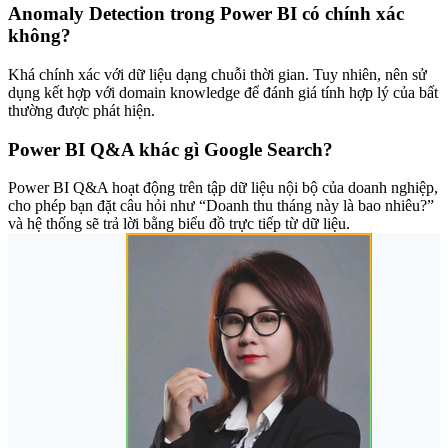
Anomaly Detection trong Power BI có chính xác
không?
Khá chính xác với dữ liệu dạng chuỗi thời gian. Tuy nhiên, nên sử
dụng kết hợp với domain knowledge để đánh giá tính hợp lý của bất
thường được phát hiện.
Power BI Q&A khác gì Google Search?
Power BI Q&A hoạt động trên tập dữ liệu nội bộ của doanh nghiệp,
cho phép bạn đặt câu hỏi như “Doanh thu tháng này là bao nhiêu?”
và hệ thống sẽ trả lời bằng biểu đồ trực tiếp từ dữ liệu.