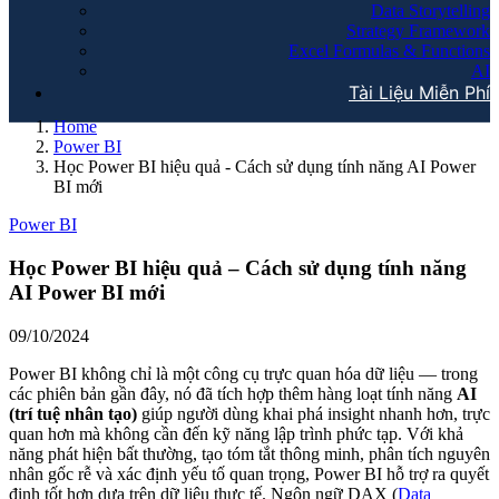
Data Storytelling
Strategy Framework
Excel Formulas & Functions
AI
Tài Liệu Miễn Phí
Home
Power BI
Học Power BI hiệu quả - Cách sử dụng tính năng AI Power
BI mới
Power BI
Học Power BI hiệu quả – Cách sử dụng tính năng
AI Power BI mới
09/10/2024
Power BI không chỉ là một công cụ trực quan hóa dữ liệu — trong
các phiên bản gần đây, nó đã tích hợp thêm hàng loạt tính năng
AI
(trí tuệ nhân tạo)
giúp người dùng khai phá insight nhanh hơn, trực
quan hơn mà không cần đến kỹ năng lập trình phức tạp. Với khả
năng phát hiện bất thường, tạo tóm tắt thông minh, phân tích nguyên
nhân gốc rễ và xác định yếu tố quan trọng, Power BI hỗ trợ ra quyết
định tốt hơn dựa trên dữ liệu thực tế. Ngôn ngữ DAX (
Data