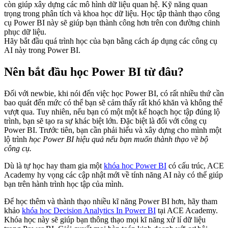
còn giúp xây dựng các mô hình dữ liệu quan hệ. Kỹ năng quan
trọng trong phân tích và khoa học dữ liệu. Học tập thành thạo công
cụ Power BI này sẽ giúp bạn thành công hơn trên con đường chinh
phục dữ liệu.
Hãy bắt đầu quá trình học của bạn bằng cách áp dụng các công cụ
AI này trong Power BI.
Nên bắt đầu học Power BI từ đâu?
Đối với newbie, khi nói đến việc học Power BI, có rất nhiều thứ cần
bao quát đến mức có thể bạn sẽ cảm thấy rất khó khăn và không thể
vượt qua. Tuy nhiên, nếu bạn có một một kế hoạch học tập đúng lộ
trình, bạn sẽ tạo ra sự khác biệt lớn. Đặc biệt là đối với công cụ
Power BI. Trước tiên, bạn cần phải hiểu và xây dựng cho mình một
lộ trình
học Power BI hiệu quả nếu bạn muốn thành thạo về bộ
công cụ.
Dù là tự học hay tham gia một
khóa học Power BI
có cấu trúc, ACE
Academy hy vọng các cập nhật mới về tính năng AI này có thể giúp
bạn trên hành trình học tập của mình.
Để học thêm và thành thạo nhiều kĩ năng Power BI hơn, hãy tham
khảo
khóa học Decision Analytics In Power BI
tại ACE Academy.
Khóa học này sẽ giúp bạn thông thạo mọi kĩ năng xử lí dữ liệu