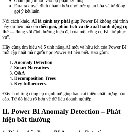
Giảm phụ thuộc vào bộ phận kỹ thuật
Đưa ra quyết định nhanh hơn nhờ trực quan hóa và tự động
gợi ý kết luận
Nói cách khác,
AI là cánh tay phải
giúp Power BI không chỉ trình
bày dữ liệu mà còn
diễn giải, phân tích và đề xuất hành động cụ
thể
— đúng với định hướng hiện đại của một công cụ BI “tự phục
vụ”.
Hãy cùng tìm hiểu về 5 tính năng AI mới và hữu ích của Power BI
mới cập nhật mà người học Power BI nên biết. Bao gồm:
Anomaly Detection
Smart Narratives
Q&A
Decomposition Trees
Key Influencers
.
Đây là những công cụ mạnh mẽ giúp bạn cải thiện chất lượng báo
cáo. Từ đó hiểu rõ hơn về dữ liệu doanh nghiệp.
II. Power BI Anomaly Detection – Phát
hiện bất thường