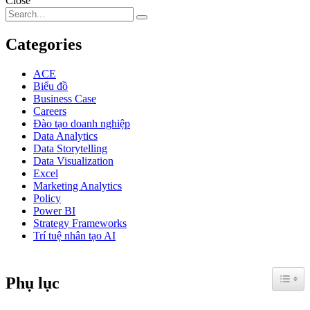
Close
Categories
ACE
Biểu đồ
Business Case
Careers
Đào tạo doanh nghiệp
Data Analytics
Data Storytelling
Data Visualization
Excel
Marketing Analytics
Policy
Power BI
Strategy Frameworks
Trí tuệ nhân tạo AI
Toggle
Phụ lục