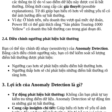
các thông tin lý do vì sao điểm dữ liệu này được coi là bất
thường. Đồng thời cung cấp các
giả thuyết
(possible
explanations). Từ đó giúp bạn hiểu rõ hơn về những yếu tố có
thể ảnh hưởng đến sự bất thường.
Ví dụ: Ở hình trên, nếu doanh thu vượt quá mức dự đoán,
Power BI có thể giải thích rằng “Sản phẩm Touring-1000
Yellow” có doanh thu bất thường cao trong giai đoạn đó.
2.4. Điều chỉnh ngưỡng phát hiện bất thường
Bạn có thể tùy chỉnh độ nhạy (sensitivity) của
Anomaly Detection
.
Bằng cách điều chỉnh ngưỡng này, bạn có thể kiểm soát số lượng
điểm bất thường được phát hiện:
Ngưỡng cao hơn sẽ phát hiện nhiều điểm bất thường hơn.
Ngưỡng thấp hơn sẽ chỉ phát hiện những điểm bất thường rõ
ràng hơn.
3. Lợi ích của Anomaly Detection là gì?
Tự động phát hiện bất thường:
Không cần bạn phải tự tay
kiểm tra từng điểm dữ liệu. Anomaly Detection sẽ tự động tìm
ra những giá trị bất thường.
Cung cấp insights chi tiết:
Giúp hiểu rõ hơn về yếu tố ảnh