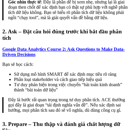
Góc nhìn thực tế
: Đây là phần dễ bị xem nhẹ, nhưng lại là giai
đoạn then chốt để xác định bạn có thật sự phù hợp với nghề phân
tích dữ liệu không. Bạn sẽ hiểu rõ phân tích dữ liệu không phải
ngồi “chạy tool”, mà là giải quyết vấn đề bằng dữ liệu.
2. Ask – Đặt câu hỏi đúng trước khi bắt đầu phân
tích
Google Data Analytics Course 2: Ask Questions to Make Data-
Driven Decisions
Bạn sẽ học cách:
Sử dụng mô hình SMART để xác định mục tiêu rõ ràng
Phân loại stakeholder và cách giao tiếp hiệu quả
Tư duy phản biện trong việc chuyển “bài toán kinh doanh”
thành “bài toán dữ liệu”
Đây là bước rất quan trọng trong tư duy phân tích. ACE thường
gọi đây là giai đoạn “tái định nghĩa vấn đề”. Nếu xác định sai
hướng, mọi phân tích sau đó sẽ vô nghĩa, dù dùng công cụ gì.
3. Prepare – Thu thập và đánh giá chất lượng dữ