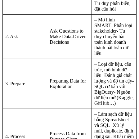
Tư duy phản biện,
đặt câu hỏi
– Mô hình
SMART- Phân loại
Ask Questions to
stakeholder- Tư
2. Ask
Make Data-Driven
duy chuyển bài
Decisions
toán kinh doanh
thành bài toán dữ
liệu
– Loại dữ liệu, cấu
trúc, mô hình dữ
liệu- Đánh giá chất
Preparing Data for
lượng và độ tin cậy-
3. Prepare
Exploration
SQL cơ bản với
BigQuery- Nguồn
dữ liệu mở (Kaggle,
GitHub…)
– Làm sạch dữ liệu
bằng Spreadsheet
và SQL- Xử lý
null, duplicate, định
Process Data from
4. Process
dạng sai- Khái niệm