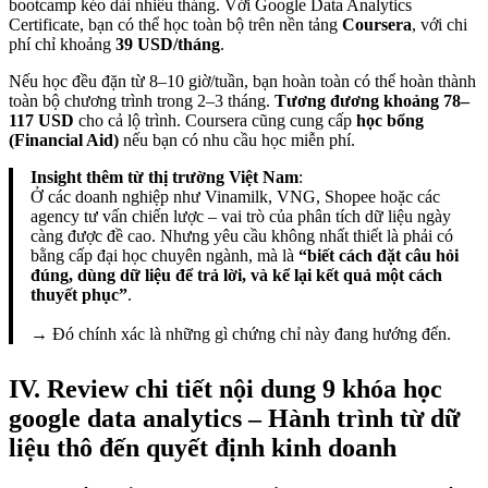
bootcamp kéo dài nhiều tháng. Với Google Data Analytics
Certificate, bạn có thể học toàn bộ trên nền tảng
Coursera
, với chi
phí chỉ khoảng
39 USD/tháng
.
Nếu học đều đặn từ 8–10 giờ/tuần, bạn hoàn toàn có thể hoàn thành
toàn bộ chương trình trong 2–3 tháng.
Tương đương khoảng 78–
117 USD
cho cả lộ trình. Coursera cũng cung cấp
học bổng
(Financial Aid)
nếu bạn có nhu cầu học miễn phí.
Insight thêm từ thị trường Việt Nam
:
Ở các doanh nghiệp như Vinamilk, VNG, Shopee hoặc các
agency tư vấn chiến lược – vai trò của phân tích dữ liệu ngày
càng được đề cao. Nhưng yêu cầu không nhất thiết là phải có
bằng cấp đại học chuyên ngành, mà là
“biết cách đặt câu hỏi
đúng, dùng dữ liệu để trả lời, và kể lại kết quả một cách
thuyết phục”
.
→ Đó chính xác là những gì chứng chỉ này đang hướng đến.
IV. Review chi tiết nội dung 9 khóa học
google data analytics – Hành trình từ dữ
liệu thô đến quyết định kinh doanh