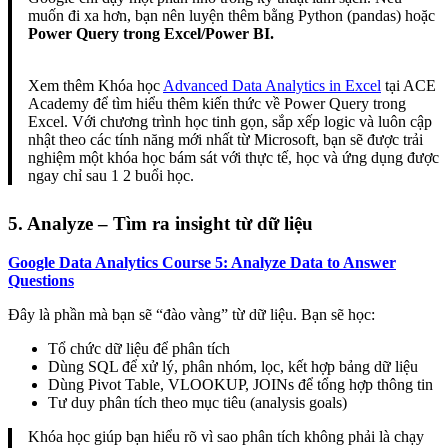
muốn đi xa hơn, bạn nên luyện thêm bằng Python (pandas) hoặc
Power Query trong Excel/Power BI.
Xem thêm Khóa học
Advanced Data Analytics in Excel
tại ACE
Academy để tìm hiểu thêm kiến thức về Power Query trong
Excel. Với chương trình học tinh gọn, sắp xếp logic và luôn cập
nhật theo các tính năng mới nhất từ Microsoft, bạn sẽ được trải
nghiệm một khóa học bám sát với thực tế, học và ứng dụng được
ngay chỉ sau 1 2 buổi học.
5. Analyze – Tìm ra insight từ dữ liệu
Google Data Analytics Course 5: Analyze Data to Answer
Questions
Đây là phần mà bạn sẽ “đào vàng” từ dữ liệu. Bạn sẽ học:
Tổ chức dữ liệu để phân tích
Dùng SQL để xử lý, phân nhóm, lọc, kết hợp bảng dữ liệu
Dùng Pivot Table, VLOOKUP, JOINs để tổng hợp thông tin
Tư duy phân tích theo mục tiêu (analysis goals)
Khóa học giúp bạn hiểu rõ vì sao phân tích không phải là chạy