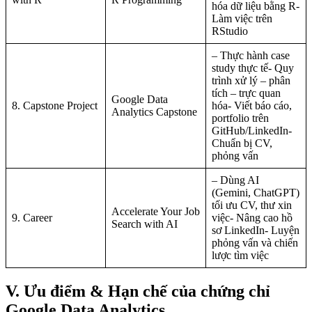
hóa dữ liệu bằng R-
Làm việc trên
RStudio
– Thực hành case
study thực tế- Quy
trình xử lý – phân
tích – trực quan
Google Data
8. Capstone Project
hóa- Viết báo cáo,
Analytics Capstone
portfolio trên
GitHub/LinkedIn-
Chuẩn bị CV,
phỏng vấn
– Dùng AI
(Gemini, ChatGPT)
tối ưu CV, thư xin
Accelerate Your Job
9. Career
việc- Nâng cao hồ
Search with AI
sơ LinkedIn- Luyện
phỏng vấn và chiến
lược tìm việc
V. Ưu điểm & Hạn chế của chứng chỉ
Google Data Analytics