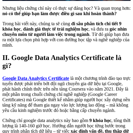
Nhưng liệu chứng chỉ này có thực sự đáng học? Và quan trọng hơn:
nó có thể giúp bạn làm được điều gì sau khi hoàn thành?
Trong bài viết này, chúng ta sẽ cùng
đi sâu phân tích chi tiết 9
khóa học
,
đánh giá thực tế trải nghiệm học
, và đưa ra
góc nhìn
chuyên môn từ người làm việc trong ngành
. Từ đó giúp bạn đưa
ra một lựa chọn phù hợp với con đường học tập và nghề nghiệp của
mình.
II. Google Data Analytics Certificate là
gì?
Google Data Analytics Certificate
là một chương trình đào tạo trực
tuyến được phát triển bởi đội ngũ chuyên gia dữ liệu tại Google,
phát hành chính thức trên nền tảng Coursera vào năm 2021. Đây là
một phần trong chuỗi chứng chỉ nghề nghiệp (Google Career
Certificates) mà Google thiết kế nhằm giúp người học xây dựng nền
tảng kỹ năng để tham gia ngay vào lực lượng lao động – mà không
yêu cầu kinh nghiệm trước đó hoặc bằng cấp chuyên ngành.
Chứng chỉ google data analytics này bao gồm
9 khóa học
, tổng thời
lượng là 140-160 giờ học. Hướng dẫn người học từng bước trong
quy trình phân tích dữ liệu – từ việc
xác định vấn đề, thu thập dữ