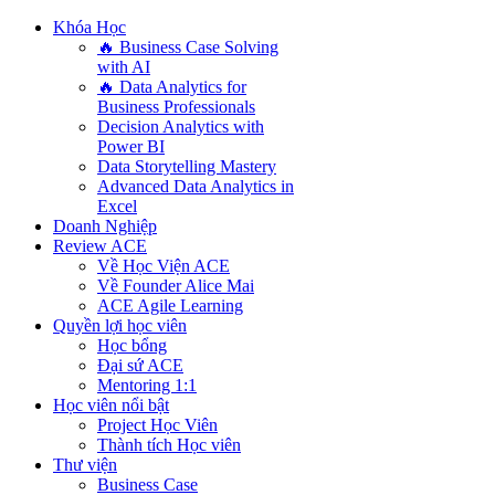
Khóa Học
🔥 Business Case Solving
with AI
🔥 Data Analytics for
Business Professionals
Decision Analytics with
Power BI
Data Storytelling Mastery
Advanced Data Analytics in
Excel
Doanh Nghiệp
Review ACE
Về Học Viện ACE
Về Founder Alice Mai
ACE Agile Learning
Quyền lợi học viên
Học bổng
Đại sứ ACE
Mentoring 1:1
Học viên nổi bật
Project Học Viên
Thành tích Học viên
Thư viện
Business Case