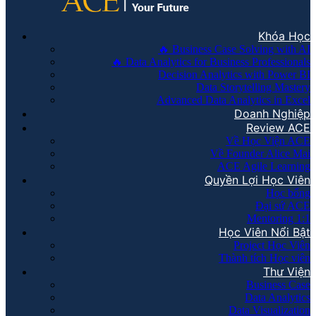
Khóa Học
🔥 Business Case Solving with AI
🔥 Data Analytics for Business Professionals
Decision Analytics with Power BI
Data Storytelling Mastery
Advanced Data Analytics in Excel
Doanh Nghiệp
Review ACE
Về Học Viện ACE
Về Founder Alice Mai
ACE Agile Learning
Quyền Lợi Học Viên
Học bổng
Đại sứ ACE
Mentoring 1:1
Học Viên Nổi Bật
Project Học Viên
Thành tích Học viên
Thư Viện
Business Case
Data Analytics
Data Visualization