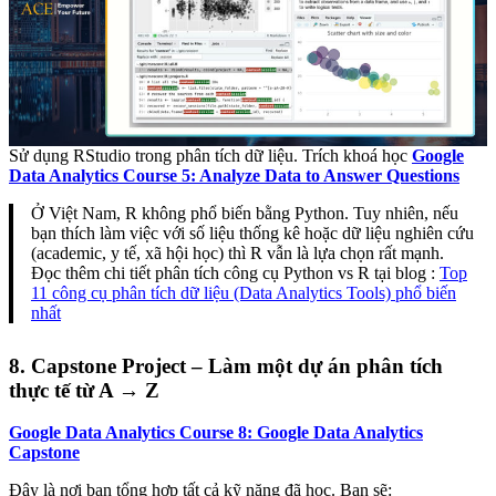
Sử dụng RStudio trong phân tích dữ liệu. Trích khoá học
Google
Data Analytics Course 5: Analyze Data to Answer Questions
Ở Việt Nam, R không phổ biến bằng Python. Tuy nhiên, nếu
bạn thích làm việc với số liệu thống kê hoặc dữ liệu nghiên cứu
(academic, y tế, xã hội học) thì R vẫn là lựa chọn rất mạnh.
Đọc thêm chi tiết phân tích công cụ Python vs R tại blog :
Top
11 công cụ phân tích dữ liệu (Data Analytics Tools) phổ biến
nhất
8. Capstone Project – Làm một dự án phân tích
thực tế từ A → Z
Google Data Analytics Course 8: Google Data Analytics
Capstone
Đây là nơi bạn tổng hợp tất cả kỹ năng đã học. Bạn sẽ: