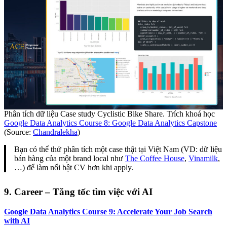
Phân tích dữ liệu Case study Cyclistic Bike Share. Trích khoá học
Google Data Analytics Course 8: Google Data Analytics Capstone
(Source:
Chandralekha
)
Bạn có thể thử phân tích một case thật tại Việt Nam (VD: dữ liệu
bán hàng của một brand local như
The Coffee House
,
Vinamilk
,
…) để làm nổi bật CV hơn khi apply.
9. Career – Tăng tốc tìm việc với AI
Google Data Analytics Course 9: Accelerate Your Job Search
with AI