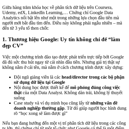
Giữa hàng trăm khóa học về phân tích dữ liệu trên Coursera,
Udemy, edX, LinkedIn Learning,… Chứng chỉ Google Data
Analytics nổi bật lên như một trong những lựa chọn đầu tiên mà
người mới bắt đầu tìm đến. Điều này không phải ngẫu nhiên – mà
đến từ 3 yếu tố then chốt:
1. Thương hiệu Google: Uy tín không chỉ để “làm
đẹp CV”
Việc một chương trình đào tạo được phát triển trực tiếp bởi Google
đã đủ sức thu hút ngay từ cái nhìn đầu tiên. Nhưng giá trị thật sự
không nằm ở cái tên, mà nằm ở cách chương trình được xây dựng:
Đội ngũ giảng viên là các
head/director trong các bộ phận
sử dụng dữ liệu tại Google
Nội dung học được thiết kế để
mô phỏng đúng công việc
thật
của một Data Analyst. Không dàn trải, không lý thuyết
suông
Case study và ví dụ minh họa cũng lấy từ
những vấn đề
doanh nghiệp thường gặp
. Từ đó giúp người học hình dung
rõ “học xong sẽ làm được gì”
Nếu bạn đang hướng đến một vị trí phân tích dữ liệu trong các công
ty lớn, thì chứng chỉ từ một tổ chức như Google có thể là một điểm