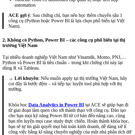
automation
ACE gợi ý
: Sau chứng chỉ, bạn nên học thêm chuyên sâu 1
công cụ (Python hoặc Power BI là lựa chọn phổ biến tại Việt
Nam).
2. Không có Python, Power BI – các công cụ phổ biến tại thị
trường Việt Nam
Tại nhiều doanh nghiệp Việt Nam như Vinamilk, Momo, PNJ,…
Python và Power BI là tiêu chuẩn – trong khi chứng chỉ này lại
dùng R và Tableau.
→
Lời khuyên
: Nếu muốn apply tại thị trường Việt Nam, hãy
coi đây là bước đệm – và tiếp tục luyện tool phù hợp với thị
trường.
Khóa học
Data Analytics in Power BI
tại ACE sẽ giúp bạn đi
từ giai đoạn làm quen cho tới thành thạo với công cụ. Đào tạo
cho bạn mọi kỹ năng Power Bl từ cơ bản đến nâng cao, cùng
bạn rèn luyện mọi case study thực chiến. Hoàn thành khóa học,
bạn sẽ tự tin giải quyết mọi bài toán kinh doanh, dễ dàng xử lí
công việc bằng kĩ năng chuyên nghiệp của một nhà phân tích dữ