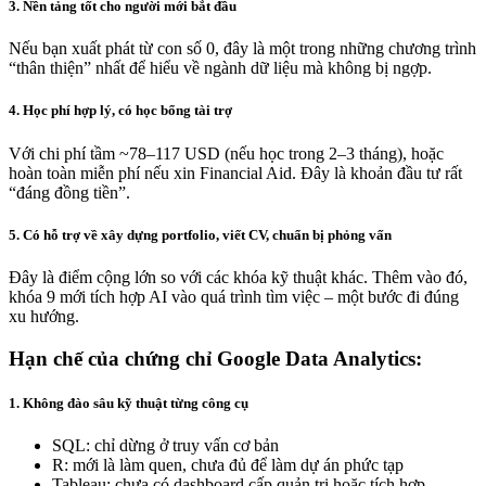
3. Nền tảng tốt cho người mới bắt đầu
Nếu bạn xuất phát từ con số 0, đây là một trong những chương trình
“thân thiện” nhất để hiểu về ngành dữ liệu mà không bị ngợp.
4. Học phí hợp lý, có học bổng tài trợ
Với chi phí tầm ~78–117 USD (nếu học trong 2–3 tháng), hoặc
hoàn toàn miễn phí nếu xin Financial Aid. Đây là khoản đầu tư rất
“đáng đồng tiền”.
5. Có hỗ trợ về xây dựng portfolio, viết CV, chuẩn bị phỏng vấn
Đây là điểm cộng lớn so với các khóa kỹ thuật khác. Thêm vào đó,
khóa 9 mới tích hợp AI vào quá trình tìm việc – một bước đi đúng
xu hướng.
Hạn chế của chứng chỉ Google Data Analytics:
1.
Không đào sâu kỹ thuật từng công cụ
SQL: chỉ dừng ở truy vấn cơ bản
R: mới là làm quen, chưa đủ để làm dự án phức tạp
Tableau: chưa có dashboard cấp quản trị hoặc tích hợp