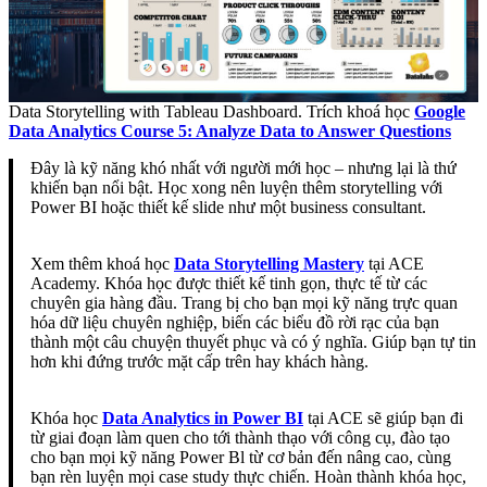
Data Storytelling with Tableau Dashboard. Trích khoá học
Google
Data Analytics Course 5: Analyze Data to Answer Questions
Đây là kỹ năng khó nhất với người mới học – nhưng lại là thứ
khiến bạn nổi bật. Học xong nên luyện thêm storytelling với
Power BI hoặc thiết kế slide như một business consultant.
Xem thêm khoá học
Data Storytelling Mastery
tại ACE
Academy. Khóa học được thiết kế tinh gọn, thực tế từ các
chuyên gia hàng đầu. Trang bị cho bạn mọi kỹ năng trực quan
hóa dữ liệu chuyên nghiệp, biến các biểu đồ rời rạc của bạn
thành một câu chuyện thuyết phục và có ý nghĩa. Giúp bạn tự tin
hơn khi đứng trước mặt cấp trên hay khách hàng.
Khóa học
Data Analytics in Power BI
tại ACE sẽ giúp bạn đi
từ giai đoạn làm quen cho tới thành thạo với công cụ, đào tạo
cho bạn mọi kỹ năng Power Bl từ cơ bản đến nâng cao, cùng
bạn rèn luyện mọi case study thực chiến. Hoàn thành khóa học,