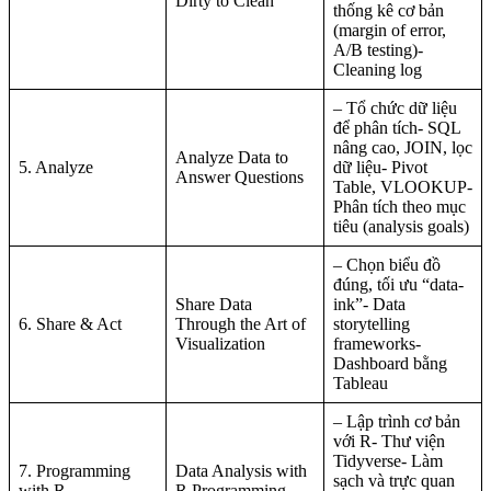
Dirty to Clean
thống kê cơ bản
(margin of error,
A/B testing)-
Cleaning log
– Tổ chức dữ liệu
để phân tích- SQL
nâng cao, JOIN, lọc
Analyze Data to
5. Analyze
dữ liệu- Pivot
Answer Questions
Table, VLOOKUP-
Phân tích theo mục
tiêu (analysis goals)
– Chọn biểu đồ
đúng, tối ưu “data-
Share Data
ink”- Data
6. Share & Act
Through the Art of
storytelling
Visualization
frameworks-
Dashboard bằng
Tableau
– Lập trình cơ bản
với R- Thư viện
Tidyverse- Làm
7. Programming
Data Analysis with
sạch và trực quan
with R
R Programming