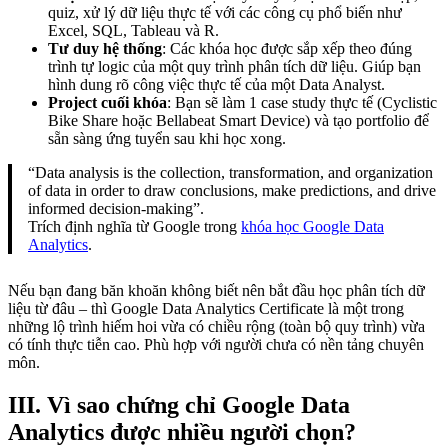
quiz, xử lý dữ liệu thực tế với các công cụ phổ biến như
Excel, SQL, Tableau và R.
Tư duy hệ thống
: Các khóa học được sắp xếp theo đúng
trình tự logic của một quy trình phân tích dữ liệu. Giúp bạn
hình dung rõ công việc thực tế của một Data Analyst.
Project cuối khóa
: Bạn sẽ làm 1 case study thực tế (Cyclistic
Bike Share hoặc Bellabeat Smart Device) và tạo portfolio để
sẵn sàng ứng tuyển sau khi học xong.
“Data analysis is the collection, transformation, and organization
of data in order to draw conclusions, make predictions, and drive
informed decision-making”.
Trích định nghĩa từ Google trong
khóa học Google Data
Analytics
.
Nếu bạn đang băn khoăn không biết nên bắt đầu học phân tích dữ
liệu từ đâu – thì Google Data Analytics Certificate là một trong
những lộ trình hiếm hoi vừa có chiều rộng (toàn bộ quy trình) vừa
có tính thực tiễn cao. Phù hợp với người chưa có nền tảng chuyên
môn.
III. Vì sao chứng chỉ Google Data
Analytics được nhiều người chọn?