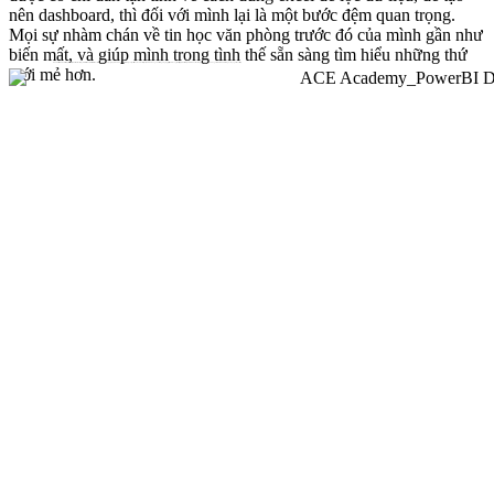
nên dashboard, thì đối với mình lại là một bước đệm quan trọng.
Mọi sự nhàm chán về tin học văn phòng trước đó của mình gần như
biến mất, và giúp mình trong tình thế sẵn sàng tìm hiểu những thứ
Nhờ cô Alice mình mới biết đến power BI, mình tìm hiểu và thấy yêu thích cách hỗ trợ thiết kế dashboard của ứng dụng này, và giúp mình có cơ hội xem lại kiến thức power queries được học vào năm cấp 3 (thứ mình tưởng như sẽ chẳng bao giờ gặp lại). Nhìn chung, sau bài tập ấy, mình cảm thấy bản thân được mở mang nhiều thứ, và thấy những kiến thức mình đã và đang học có ý nghĩa hơn tất thảy.
mới mẻ hơn.