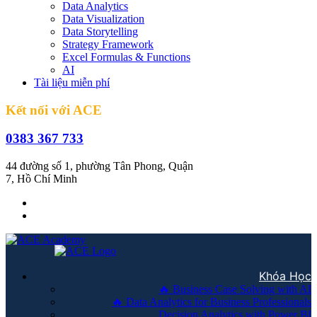
Data Analytics
Data Visualization
Data Storytelling
Strategy Framework
Excel Formulas & Functions
AI
Tài liệu miễn phí
Kết nối với ACE
0383 367 733
44 đường số 1, phường Tân Phong, Quận
7, Hồ Chí Minh
Khóa Học
🔥 Business Case Solving with AI
🔥 Data Analytics for Business Professionals
Decision Analytics with Power BI