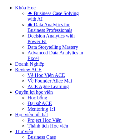
Khóa Học
🔥 Business Case Solving
with AI
🔥 Data Analytics for
Business Professionals
Decision Analytics with
Power BI
Data Storytelling Mastery
Advanced Data Analytics in
Excel
Doanh Nghiệp
Review ACE
Về Học Viện ACE
Về Founder Alice Mai
ACE Agile Learning
Quyền lợi học viên
Học bổng
Đại sứ ACE
Mentoring 1:1
Học viên nổi bật
Project Học Viên
Thành tích Học viên
Thư viện
Business Case