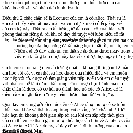
khi em ổn định mọi thứ em sẽ dành thời gian nhiều hơn cho các
khóa học đi sâu về phân tích kinh doanh.
Điều thứ 2 chắc chắn sẽ là Lecturer của em là cô Alice. Thật sự là
em cảm thấy kiểu rất may mắn và vinh dự khi có cô là giảng viên
của em kỳ này. Thật ra em ấn tượng từ đầu cách cô xuất hiện với
phong thái rất riêng á, rồi khi cô dạy thì tuyệt vời luôn kiểu cô rất
nhẹ nhàng, thoải mái nhưng cũng rất chi tiết và kỹ tính.
Với em thì tính ứng dụng cao đến từ những gì cô truyền đạt cho
thường học đại học cũng đã rất nặng học thuật rồi, nên tụi em s
Những gì cô dạy giúp tụi em thật sự áp dụng được ngay trong t
việc em không làm được này kia vì đã được học ngay từ đại học
Có lẽ em sẽ nói rằng điều ấn tượng nhất là khoảng thời gian 12 tuần
em học với cô, vì em thật sự học được quá nhiều điều và em muốn
học tiếp với cô, được cô làm giảng viên tiếp. Kiểu với em điều tuyệt
vời nhất có thể là ở năm nhất trong câu chuyện học hành của em
chắc chắn là được có cơ hội trở thành học trò của cô Alice, đó là
điều mà em nghĩ là em “may mắn” được nhận từ “vũ trụ” ạ.
Qua đây em cũng gửi lời chúc đến cô Alice rằng mong cô sẽ luôn
nhiều sức khỏe và thành công trong cuộc sống. Và chắc như 1 lời
hứa hẹn thì khoảng thời gian sắp tới sau khi em sắp xếp thời gian
của em thì em sẽ tham gia những khóa học sâu hơn về Analytics của
cô Alice tại ACE Academy, vì đây cũng là định hướng của em cho
Bạn Lê Ngọc Mai
thời gian sắp tới.