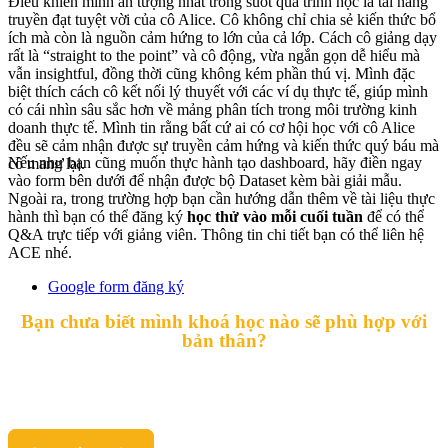
Điều khiến mình ấn tượng nhất trong suốt quá trình học là tài năng
truyền đạt tuyệt vời của cô Alice. Cô không chỉ chia sẻ kiến thức bổ
ích mà còn là nguồn cảm hứng to lớn của cả lớp. Cách cô giảng dạy
rất là “straight to the point” và cô động, vừa ngắn gọn dễ hiểu mà
vẫn insightful, đồng thời cũng không kém phần thú vị. Mình đặc
biệt thích cách cô kết nối lý thuyết với các ví dụ thực tế, giúp mình
có cái nhìn sâu sắc hơn về mảng phân tích trong môi trường kinh
doanh thực tế. Mình tin rằng bất cứ ai có cơ hội học với cô Alice
đều sẽ cảm nhận được sự truyền cảm hứng và kiến thức quý báu mà
Nếu như bạn cũng muốn thực hành tạo dashboard, hãy điền ngay
cô mang lại.
vào form bên dưới để nhận được bộ Dataset kèm bài giải mẫu.
Ngoài ra, trong trường hợp bạn cần hướng dẫn thêm về tài liệu thực
hành thì bạn có thể đăng ký
học thử vào mỗi cuối tuần
để có thể
Q&A trực tiếp với giảng viên. Thông tin chi tiết bạn có thể liên hệ
ACE nhé.
Google form đăng ký
Bạn chưa biết mình khoá học nào sẽ phù hợp với
bản thân?
Vậy thì hãy tham khảo ngay khoá Think Like A Data Analyst
nhé! Nếu có bất kì thắc mắc nào, bạn hãy liên hệ với ACE để
được hỗ trợ và tư vấn một cách chi tiết nhất nhé.