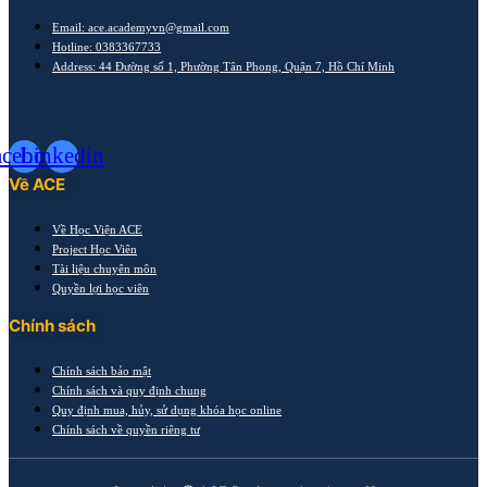
Email: ace.academyvn@gmail.com
Hotline: 0383367733
Address: 44 Đường số 1, Phường Tân Phong, Quận 7, Hồ Chí Minh
acebook
Linkedin
Về ACE
Về Học Viện ACE
Project Học Viên
Tài liệu chuyên môn
Quyền lợi học viên
Chính sách
Chính sách bảo mật
Chính sách và quy định chung
Quy định mua, hủy, sử dụng khóa học online
Chính sách về quyền riêng tư