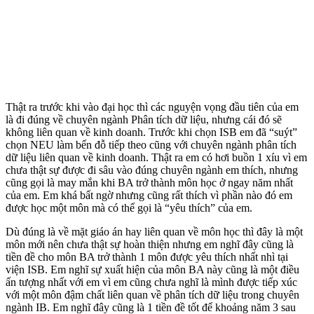
Thật ra trước khi vào đại học thì các nguyện vọng đầu tiên của em
là đi đúng về chuyên ngành Phân tích dữ liệu, nhưng cái đó sẽ
không liên quan về kinh doanh. Trước khi chọn ISB em đã “suýt”
chọn NEU làm bến đỗ tiếp theo cũng với chuyên ngành phân tích
dữ liệu liên quan về kinh doanh. Thật ra em có hơi buồn 1 xíu vì em
chưa thật sự được đi sâu vào đúng chuyên ngành em thích, nhưng
cũng gọi là may mắn khi BA trở thành môn học ở ngay năm nhất
của em. Em khá bất ngờ nhưng cũng rất thích vì phần nào đó em
được học một môn mà có thể gọi là “yêu thích” của em.
Dù đúng là về mặt giáo án hay liên quan về môn học thì đây là một
môn mới nên chưa thật sự hoàn thiện nhưng em nghĩ đây cũng là
tiền đề cho môn BA trở thành 1 môn được yêu thích nhất nhì tại
viện ISB. Em nghĩ sự xuất hiện của môn BA này cũng là một điều
ấn tượng nhất với em vì em cũng chưa nghĩ là mình được tiếp xúc
với một môn đậm chất liên quan về phân tích dữ liệu trong chuyên
ngành IB. Em nghĩ đây cũng là 1 tiền đề tốt để khoảng năm 3 sau