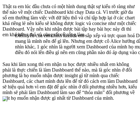
Thật ra em lúc đầu chưa có một hình dung thật sự kiểu rõ ràng như
thế nào về một chiếc Dashboard khi chạy Data cả. Vì trước giờ đa
số em thường làm việc với dữ liệu thô và chỉ tập hợp lại ở các chart
khá riêng lẻ nên kiểu sẽ không được logic và concise như một chiếc
Dashboard. Vậy nên khi nhận được bài tập hay bài học này đi thì
em khá hứng thú và cũng rất cố gắng làm.
Điểm yếu của em chính là cách em sắp xếp và trực quan hoá Da
mang là mình nên để gì lên. Nhưng em được cô Alice hướng dẫn
nhìn khác, 1 góc nhìn là người xem Dashboard của mình họ muố
điều đó nói lên điều gì nên em cũng phần nào đó áp dụng vào
Sau khi làm xong thì em nhận ra học được nhiều nhất em không
phải là thực chiến là làm Dashboard thế nào, mà là góc nhìn ở đối
phương là họ muốn nhận được insight gì từ mình qua chiếc
Dashboard, các chart mình đưa lên để từ đó cách em làm Dashboard
sẽ hiệu quả hơn vì em đặt để góc nhìn ở đối phương nhiều hơn, kiểu
mình sẽ phải làm Dashboard làm sao để “thỏa mãn” đối phương về
mặt họ muốn nhận được gì nhất từ Dashboard của mình.