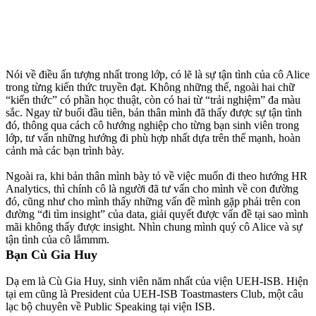
Nói về điều ấn tượng nhất trong lớp, có lẽ là sự tận tình của cô Alice
trong từng kiến thức truyền đạt. Không những thế, ngoài hai chữ
“kiến thức” có phần học thuật, còn có hai từ “trải nghiệm” đa màu
sắc. Ngay từ buổi đầu tiên, bản thân mình đã thấy được sự tận tình
đó, thông qua cách cô hướng nghiệp cho từng bạn sinh viên trong
lớp, tư vấn những hướng đi phù hợp nhất dựa trên thế mạnh, hoàn
cảnh mà các bạn trình bày.
Ngoài ra, khi bản thân mình bày tỏ về việc muốn đi theo hướng HR
Analytics, thì chính cô là người đã tư vấn cho mình về con đường
đó, cũng như cho mình thấy những vấn đề mình gặp phải trên con
đường “đi tìm insight” của data, giải quyết được vấn đề tại sao mình
mãi không thấy được insight. Nhìn chung mình quý cô Alice và sự
tận tình của cô lắmmm.
Bạn Cù Gia Huy
Dạ em là Cù Gia Huy, sinh viên năm nhất của viện UEH-ISB. Hiện
tại em cũng là President của UEH-ISB Toastmasters Club, một câu
lạc bộ chuyên về Public Speaking tại viện ISB.