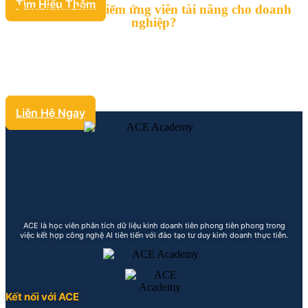
Tìm Hiểu Thêm
Bạn đang tìm kiếm ứng viên tài năng cho doanh
nghiệp?
Tại ACE, học viên không chỉ sở hữu kỹ năng phân tích dữ liệu
chuyên sâu mà còn có những kinh nghiệm thực tế. Hãy liên hệ
ngay với ACE để được tư vấn chi tiết về thông tin và CV của học
viên hoàn toàn miễn phí.
Liên Hệ Ngay
ACE là học viên phân tích dữ liệu kinh doanh tiên phong tiên phong trong
việc kết hợp công nghệ AI tiên tiến với đào tạo tư duy kinh doanh thực tiễn.
Kết nối với ACE