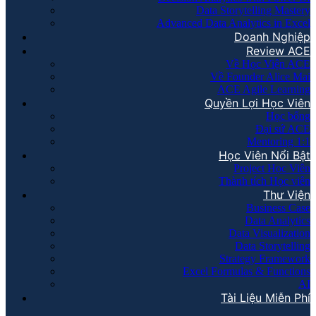
Data Storytelling Mastery
Advanced Data Analytics in Excel
Doanh Nghiệp
Review ACE
Về Học Viện ACE
Về Founder Alice Mai
ACE Agile Learning
Quyền Lợi Học Viên
Học bổng
Đại sứ ACE
Mentoring 1:1
Học Viên Nổi Bật
Project Học Viên
Thành tích Học viên
Thư Viện
Business Case
Data Analytics
Data Visualization
Data Storytelling
Strategy Framework
Excel Formulas & Functions
AI
Tài Liệu Miễn Phí