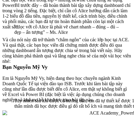
PowerBI trước đây – đã hoàn thành bài tập xây dựng dashboard chỉ
trong vòng 2 tiếng. Đặc biệt, chỉ cần cô Alice hướng dẫn cách làm
1-2 biểu đồ đầu tiên, nguyên lý thiết kế, cách trình bày, điều chỉnh
và phối màu, các bạn đã tự tin hoàn thành phần còn lại một cách
xuất sắc.
“Học với cô Alice là phải vẽ chart nhanh – đúng – đủ –
đẹp – ấn tượng” – Ms. Alice
Và câu nói này đã trở thành “châm ngôn” của các lớp học tại ACE.
Và quả thật, các bạn học viên đã chứng minh được điều đó qua
những dashboard ấn tượng được chia sẻ trong bài viết này. Hãy
cùng khám phá thành quả và lắng nghe chia sẻ của một vài học viên
nhé:
Bạn Nguyễn Mỹ Vy
Em là Nguyễn Mỹ Vy, hiện đang theo học chuyên ngành Kinh
Doanh Quốc Tế tại viện đào tạo ISB. Trước khi làm bài tập này
cũng như lần đầu được biết đến cô Alice, em thật sự không biết gì
về Excel và Power BI (đặc biệt là việc áp dụng chúng cho doanh
nghiệp) và khá mơ hồ khi được giao bài tập này.
Tuy nhiên sau khi được cô hướng dẫn, em đã tự thiết kế được
thân mình đã học được điều gì đó rất bổ ích và mang tính thiết 