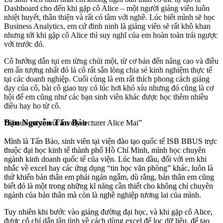
Dashboard cho đến khi gặp cô Alice – một người giảng viên luôn
nhiệt huyết, thân thiện và rất có tâm với nghề. Lúc biết mình sẽ học
Business Analytics, em cứ đinh ninh là giảng viên sẽ rất khô khan
nhưng tới khi gặp cô Alice thì suy nghĩ của em hoàn toàn trái ngược
với trước đó.
Cô hướng dẫn tụi em từng chút một, từ cơ bản đến nâng cao và điều
em ấn tượng nhất đó là cô rất sẵn lòng chia sẻ kinh nghiệm thực tế
tại các doanh nghiệp. Cuối cùng là em rất thích phong cách giảng
dạy của cô, bài cô giao tuy có lúc hơi khó xíu nhưng đó cũng là cơ
hội để em cũng như các bạn sinh viên khác được học thêm nhiều
điều hay ho từ cô.
Bạn Nguyễn Tấn Bảo
“Shout-out to our lovely lecturer Alice Mai”
Mình là Tấn Bảo, sinh viên tại viện đào tạo quốc tế ISB BBUS trực
thuộc đại học kinh tế thành phố Hồ Chí Minh, mình học chuyên
ngành kinh doanh quốc tế của viện. Lúc ban đầu, đối với em khi
nhắc về excel hay các ứng dụng “tin học văn phòng” khác, luôn là
thứ khiến bản thân em phải ngán ngẫm, dù rằng, bản thân em cũng
biết đó là một trong những kĩ năng cần thiết cho không chỉ chuyên
ngành của bản thân mà còn là nghề nghiệp tương lai của mình.
Tuy nhiên khi bước vào giảng đường đại học, và khi gặp cô Alice,
được cô chỉ dẫn tận tình về cách dùng excel để lọc dữ liệu, để tạo