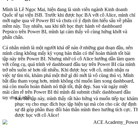
Mình là Lê Ngọc Mai, hiện đang là sinh viên ngành Kinh doanh
Quốc tế tại viện ISB. Trước khi được học BA với cô Alice, mình chỉ
mới nghe qua về Power BI và chưa có ý định tìm hiểu sâu về phần
mềm này. Tuy nhiên, sau khi tiết học thực hành vẽ dashboard
Pepsico trên Power BI, mình lại cảm thấy vô cùng hứng khởi và
phấn chấn.
Cá nhân mình là một người khá dễ nản ở những giai đoạn đầu, nên
mình cũng không mấy kỳ vọng bản thân có thể hoàn thành tốt bài
tập này trên Power BI. Nhưng nhờ có cô Alice hướng dẫn làm quen
với công cụ, quá trình vẽ dashboard đầu tay trên Power BI của mình
trở nên suôn sẻ hơn rất nhiều. Khi được học với cô, mình nhận ra
việc tự tìm tòi, khám phá một thứ gì đó mới là vô cùng thú vị. Mình
bắt đầu tham vọng hơn, mình không chỉ muốn làm xong dashboard,
mà còn muốn hoàn thành nó thật tốt, thật đẹp. Sau vài ngày miệt
mài cắm rễ trên Power BI thì mình đã submit chiếc dashboard đầu
tay ưng ý nhất.
Sau bài tập này, mình thấy rất hào hứng và muốn tiếp tục khám
phục vụ cho mục đích học tập hiện tại mà còn cho các dự định n
sự đã góp phần thay đổi bản thân mình theo hướng tích cực. 
được học với cô Alice!