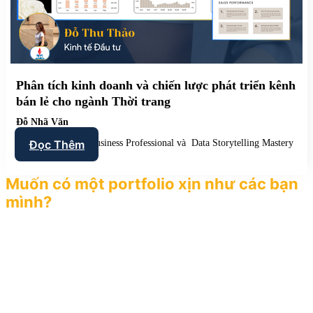
Phân tích kinh doanh và chiến lược phát triển kênh
bán lẻ cho ngành Thời trang
Đỗ Nhã Văn
Data Analysis For Business Professional và Data Storytelling Mastery
Đọc Thêm
Muốn có một portfolio xịn như các bạn
mình?
Dự án bạn vừa xem là minh chứng cho việc: ai cũng có thể làm
được, miễn là có đúng phương pháp và gặp
“đúng người” dẫn
dắt.
Các bạn đến với ACE đa phần đều chưa biết nhiều về dữ liệu, hoặc
biết rồi nhưng vẫn “sợ số”. Nếu bạn cũng vậy, thì sao lại không thử
đi cùng ACE vài buổi để thấy ngay khác biệt?
Nhắn ngay cho ACE background của bạn để ACE có cơ hội đồng
hành với bạn trên hành trình phát triển sự nghiệp sắp tới nhé.