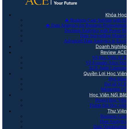
Khóa Học
🔥 Business Case Solving with AI
🔥 Data Analytics for Business Professionals
Decision Analytics with Power BI
Data Storytelling Mastery
Advanced Data Analytics in Excel
Doanh Nghiệp
Review ACE
Về Học Viện ACE
Về Founder Alice Mai
ACE Agile Learning
Quyền Lợi Học Viên
Học bổng
Đại sứ ACE
Mentoring 1:1
Học Viên Nổi Bật
Project Học Viên
Thành tích Học viên
Thư Viện
Business Case
Data Analytics
Data Visualization