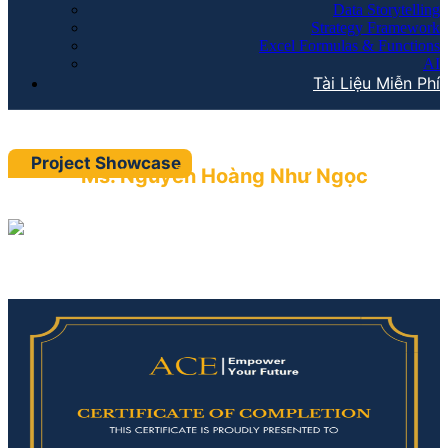
Data Storytelling
Strategy Framework
Excel Formulas & Functions
AI
Tài Liệu Miễn Phí
Project Showcase
Ms. Nguyễn Hoàng Như Ngọc
Data Analysis For Business Professional - K42