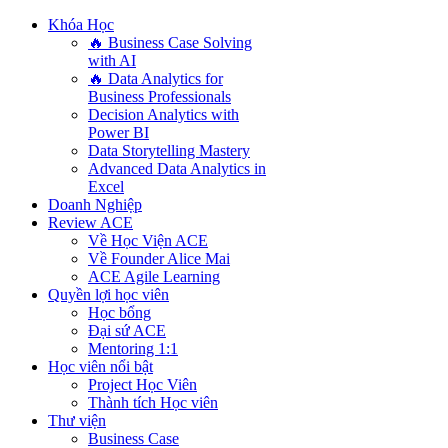
Khóa Học
🔥 Business Case Solving
with AI
🔥 Data Analytics for
Business Professionals
Decision Analytics with
Power BI
Data Storytelling Mastery
Advanced Data Analytics in
Excel
Doanh Nghiệp
Review ACE
Về Học Viện ACE
Về Founder Alice Mai
ACE Agile Learning
Quyền lợi học viên
Học bổng
Đại sứ ACE
Mentoring 1:1
Học viên nổi bật
Project Học Viên
Thành tích Học viên
Thư viện
Business Case