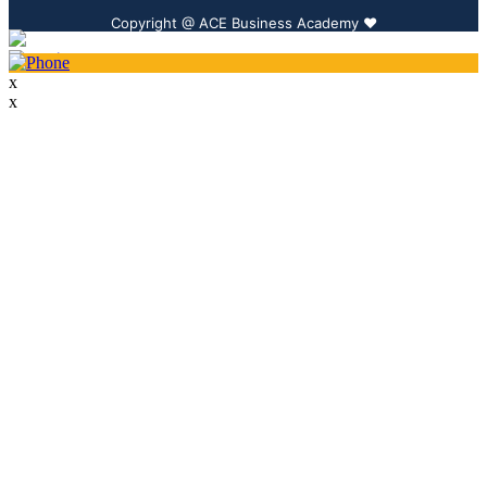
Copyright @ ACE Business Academy ❤️️
x
x