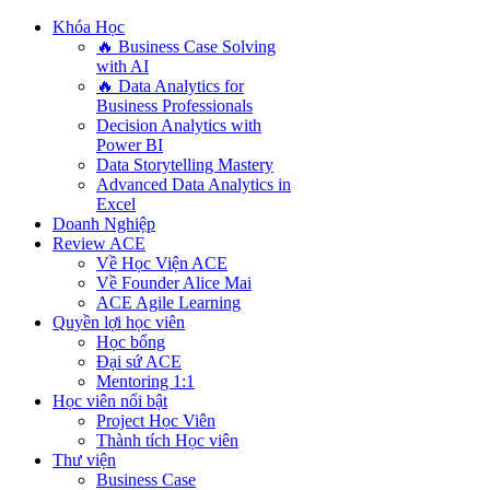
Khóa Học
🔥 Business Case Solving
with AI
🔥 Data Analytics for
Business Professionals
Decision Analytics with
Power BI
Data Storytelling Mastery
Advanced Data Analytics in
Excel
Doanh Nghiệp
Review ACE
Về Học Viện ACE
Về Founder Alice Mai
ACE Agile Learning
Quyền lợi học viên
Học bổng
Đại sứ ACE
Mentoring 1:1
Học viên nổi bật
Project Học Viên
Thành tích Học viên
Thư viện
Business Case