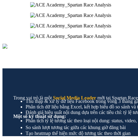
Trong vai trò là một
Social Media Leader
mới tại Spartan Race
Thu thập & xử lý dữ liệu Facebook trong vòng 3 tháng gần
Phân tích dữ liệu bằng Excel, kết hợp biểu đồ so sánh và
Đánh giá hiệu suất nội dung dựa trên các tiêu chí: tỷ lệ tư
Một số kỹ thuật sử dụng:
Phân tích tỷ lệ tương tác theo loại nội dung: status, video
So sánh lượt tương tác giữa các khung giờ đăng bài
Tạo heatmap thể hiện mức độ tương tác theo thời gian