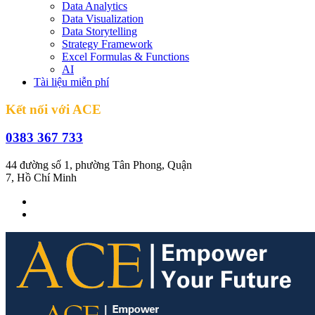
Data Analytics
Data Visualization
Data Storytelling
Strategy Framework
Excel Formulas & Functions
AI
Tài liệu miễn phí
Kết nối với ACE
0383 367 733
44 đường số 1, phường Tân Phong, Quận
7, Hồ Chí Minh