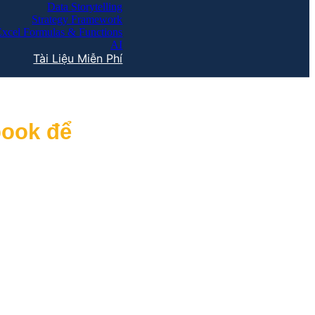
Data Storytelling
Strategy Framework
Excel Formulas & Functions
AI
Tài Liệu Miễn Phí
book để
ồng followers của Spartan Race bền vững