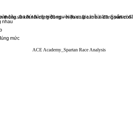
một cộng đồng đông đảo và đam mê thể thao. Tuy nhiên, trên nền tảng Facebook – kênh chính để truyền thông và kết nối cộng đồng – hiệu suất cá
ống nhau
cao
 đúng mức