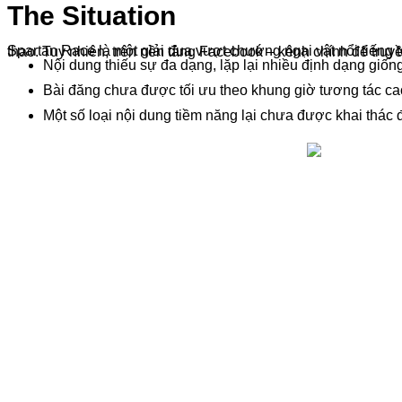
The Situation
Spartan Race là một giải đua vượt chướng ngại vật nổi tiếng toàn cầu, thu hút hàng triệu người tham gia mỗi năm. Spartan đã xây dựng được 
Nội dung thiếu sự đa dạng, lặp lại nhiều định dạng gi
Bài đăng chưa được tối ưu theo khung giờ tương tác 
Một số loại nội dung tiềm năng lại chưa được khai thác