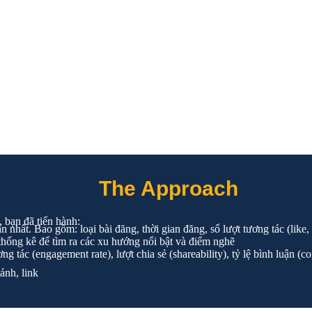
The Approach
, bạn đã tiến hành:
 nhất. Bao gồm: loại bài đăng, thời gian đăng, số lượt tương tác (like
 thống kê để tìm ra các xu hướng nổi bật và điểm nghẽ
ơng tác (engagement rate), lượt chia sẻ (shareability), tỷ lệ bình luận (
, ảnh, link