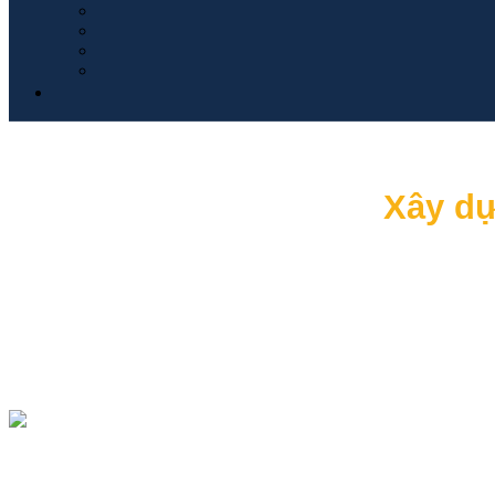
Xây dự
Phân tích dữ liệu từ kênh Facebook giú