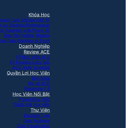
Khóa Học
iness Case Solving with AI
s for Business Professionals
on Analytics with Power BI
Data Storytelling Mastery
ed Data Analytics in Excel
Doanh Nghiệp
Review ACE
Về Học Viện ACE
Về Founder Alice Mai
ACE Agile Learning
Quyền Lợi Học Viên
Học bổng
Đại sứ ACE
Mentoring 1:1
Học Viên Nổi Bật
Project Học Viên
Thành tích Học viên
Thư Viện
Business Case
Data Analytics
Data Visualization