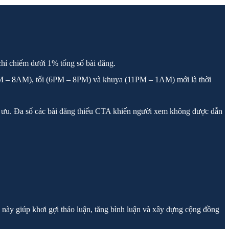
 chỉ chiếm dưới 1% tổng số bài đăng.
(7AM – 8AM), tối (6PM – 8PM) và khuya (11PM – 1AM) mới là thời
tối ưu. Đa số các bài đăng thiếu CTA khiến người xem không được dẫn
u này giúp khơi gợi thảo luận, tăng bình luận và xây dựng cộng đồng