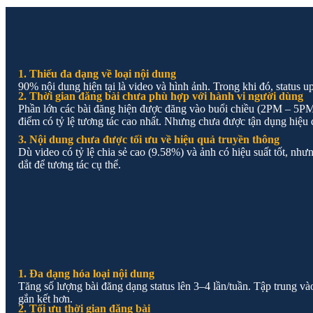
1. Thiếu đa dạng về loại nội dung
90% nội dung hiện tại là video và hình ảnh. Trong khi đó, status u
2. Thời gian đăng bài chưa phù hợp với hành vi người dùng
Phần lớn các bài đăng hiện được đăng vào buổi chiều (2PM – 5PM
điểm có tỷ lệ tương tác cao nhất. Nhưng chưa được tận dụng hiệu 
3. Nội dung chưa được tối ưu về hiệu quả truyền thông
Dù video có tỷ lệ chia sẻ cao (9.58%) và ảnh có hiệu suất tốt, n
dắt để tương tác cụ thể.
1. Đa dạng hóa loại nội dung
Tăng số lượng bài đăng dạng status lên 3–4 lần/tuần. Tập trung và
gắn kết hơn.
2. Tối ưu thời gian đăng bài